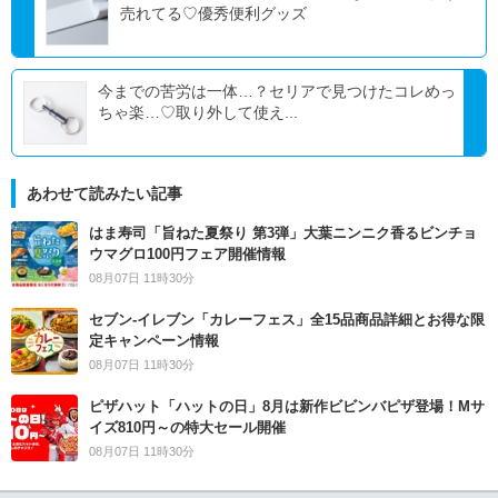
売れてる♡優秀便利グッズ
今までの苦労は一体…？セリアで見つけたコレめっ
ちゃ楽…♡取り外して使え...
あわせて読みたい記事
はま寿司「旨ねた夏祭り 第3弾」大葉ニンニク香るビンチョ
ウマグロ100円フェア開催情報
08月07日 11時30分
セブン‐イレブン「カレーフェス」全15品商品詳細とお得な限
定キャンペーン情報
08月07日 11時30分
ピザハット「ハットの日」8月は新作ビビンバピザ登場！Mサ
イズ810円～の特大セール開催
08月07日 11時30分