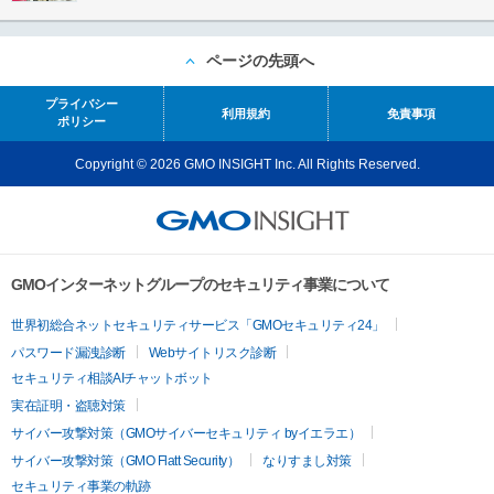
ページの先頭へ
プライバシー
利用規約
免責事項
ポリシー
Copyright © 2026 GMO INSIGHT Inc. All Rights Reserved.
GMOインターネットグループのセキュリティ事業について
世界初総合ネットセキュリティサービス「GMOセキュリティ24」
パスワード漏洩診断
Webサイトリスク診断
セキュリティ相談AIチャットボット
実在証明・盗聴対策
サイバー攻撃対策（GMOサイバーセキュリティ byイエラエ）
サイバー攻撃対策（GMO Flatt Security）
なりすまし対策
セキュリティ事業の軌跡