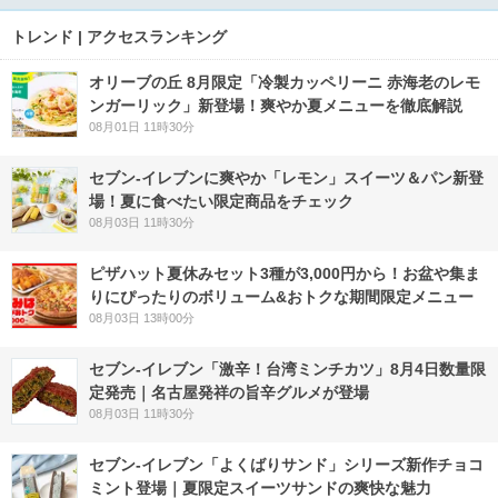
トレンド | アクセスランキング
オリーブの丘 8月限定「冷製カッペリーニ 赤海老のレモ
ンガーリック」新登場！爽やか夏メニューを徹底解説
08月01日 11時30分
セブン‐イレブンに爽やか「レモン」スイーツ＆パン新登
場！夏に食べたい限定商品をチェック
08月03日 11時30分
ピザハット夏休みセット3種が3,000円から！お盆や集ま
りにぴったりのボリューム&おトクな期間限定メニュー
08月03日 13時00分
セブン-イレブン「激辛！台湾ミンチカツ」8月4日数量限
定発売｜名古屋発祥の旨辛グルメが登場
08月03日 11時30分
セブン‐イレブン「よくばりサンド」シリーズ新作チョコ
ミント登場｜夏限定スイーツサンドの爽快な魅力