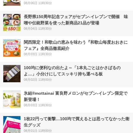
08月06日 11時30分
長野県150周年記念フェアがセブン-イレブンで開催 味
噌や伝統野菜を使った新商品21品が登場
08月04日 11時30分
関西限定！和歌山の恵みを味わう『和歌山毎度おおきに
フェア』全商品徹底紹介
08月03日 11時30分
100均に便利なの出たよ～「1本丸ごとはかさばるの
よ…」小分けにしてスッキリ持ち運べる板
08月02日 11時00分
氷結®mottainai 富良野メロンがセブン‐イレブン限定で
新登場！
08月03日 11時30分
1枚22円って衝撃…100均で買えるとは思ってなかった衛
生グッズ
08月01日 11時00分