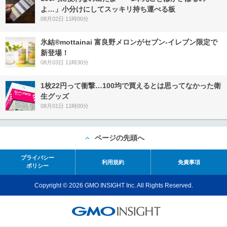
よ…」小分けにしてスッキリ持ち運べる板
08月02日 11時00分
氷結®mottainai 富良野メロンがセブン‐イレブン限定で
新登場！
08月03日 11時30分
1枚22円って衝撃…100均で買えるとは思ってなかった衛
生グッズ
08月01日 11時00分
ページの先頭へ
プライバシー
利用規約
免責事項
ポリシー
Copyright © 2026 GMO INSIGHT Inc. All Rights Reserved.