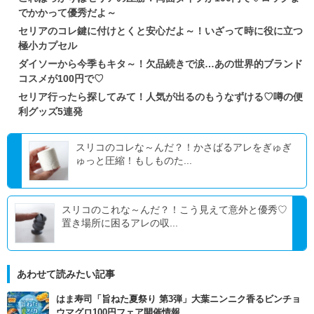
でかかって優秀だよ～
セリアのコレ鍵に付けとくと安心だよ～！いざって時に役に立つ
極小カプセル
ダイソーから今季もキタ～！欠品続きで涙…あの世界的ブランド
コスメが100円で♡
セリア行ったら探してみて！人気が出るのもうなずける♡噂の便
利グッズ5連発
スリコのコレな～んだ？！かさばるアレをぎゅぎ
ゅっと圧縮！もしものた...
スリコのこれな～んだ？！こう見えて意外と優秀♡
置き場所に困るアレの収...
あわせて読みたい記事
はま寿司「旨ねた夏祭り 第3弾」大葉ニンニク香るビンチョ
ウマグロ100円フェア開催情報