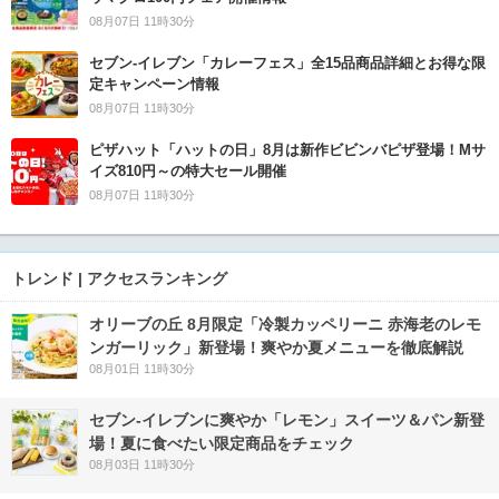
08月07日 11時30分
セブン‐イレブン「カレーフェス」全15品商品詳細とお得な限
定キャンペーン情報
08月07日 11時30分
ピザハット「ハットの日」8月は新作ビビンバピザ登場！Mサ
イズ810円～の特大セール開催
08月07日 11時30分
トレンド | アクセスランキング
オリーブの丘 8月限定「冷製カッペリーニ 赤海老のレモ
ンガーリック」新登場！爽やか夏メニューを徹底解説
08月01日 11時30分
セブン‐イレブンに爽やか「レモン」スイーツ＆パン新登
場！夏に食べたい限定商品をチェック
08月03日 11時30分