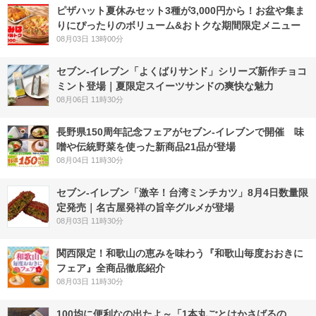
ピザハット夏休みセット3種が3,000円から！お盆や集ま
りにぴったりのボリューム&おトクな期間限定メニュー
08月03日 13時00分
セブン‐イレブン「よくばりサンド」シリーズ新作チョコ
ミント登場｜夏限定スイーツサンドの爽快な魅力
08月06日 11時30分
長野県150周年記念フェアがセブン-イレブンで開催 味
噌や伝統野菜を使った新商品21品が登場
08月04日 11時30分
セブン-イレブン「激辛！台湾ミンチカツ」8月4日数量限
定発売｜名古屋発祥の旨辛グルメが登場
08月03日 11時30分
関西限定！和歌山の恵みを味わう『和歌山毎度おおきに
フェア』全商品徹底紹介
08月03日 11時30分
100均に便利なの出たよ～「1本丸ごとはかさばるの