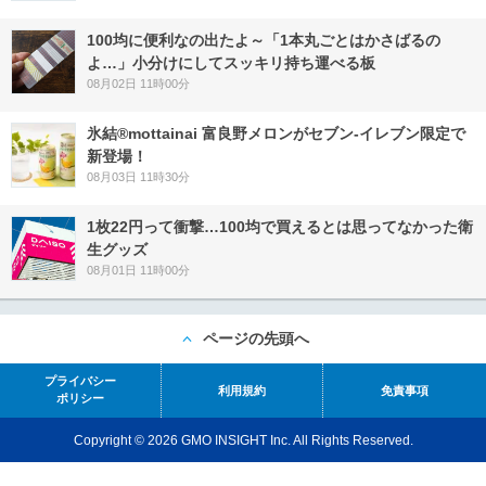
100均に便利なの出たよ～「1本丸ごとはかさばるの
よ…」小分けにしてスッキリ持ち運べる板
08月02日 11時00分
氷結®mottainai 富良野メロンがセブン‐イレブン限定で
新登場！
08月03日 11時30分
1枚22円って衝撃…100均で買えるとは思ってなかった衛
生グッズ
08月01日 11時00分
ページの先頭へ
プライバシー
利用規約
免責事項
ポリシー
Copyright © 2026 GMO INSIGHT Inc. All Rights Reserved.