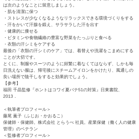
は次のようなことに留意しましょう。
・肌を清潔に保つ
・ストレスが少なくなるようなリラックスできる環境づくりをする
・汗をかいて汗腺を鍛え、サラサラした汗を出す
・健康的に痩せる
・ビタミンや食物繊維の豊富な野菜をたっぷりと食べる
・衣類の汗シミをケアする
最後の「衣類の汗シミのケア」では、着替えや洗濯をこまめにする
ことが大切です。
とくに、制服やスーツのように頻繁に着なくてはならず、しかも毎
日洗えない服は、帰宅後にスチームアイロンをかけたり、風通しの
良い場所で陰干しをすると効果的でしょう。
【参考】
福田 千晶監修『ホントはコワイ夏バテ51の対策』日東書院、
2013．
＜執筆者プロフィール＞
藤尾 薫子（ふじお・かおるこ）
保健師・保健師。株式会社 とらうべ 社員。産業保健（働く人の健康
管理）のベテラン
＜監修者プロフィール＞