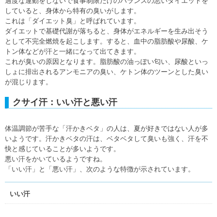
適度な運動をしないで食事制限だけのバランスの悪いダイエットを
していると、身体から特有の臭いがします。
これは「ダイエット臭」と呼ばれています。
ダイエットで基礎代謝が落ちると、身体がエネルギーを生み出そう
として不完全燃焼を起こします。すると、血中の脂肪酸や尿酸、ケ
トン体などが汗と一緒になって出てきます。
これが臭いの原因となります。脂肪酸の油っぽい匂い、尿酸といっ
しょに排出されるアンモニアの臭い、ケトン体のツーンとした臭い
が混じります。
クサイ汗：いい汗と悪い汗
体温調節が苦手な「汗かきベタ」の人は、夏が好きではない人が多
いようです。汗かきベタの汗は、ベタベタして臭いも強く、汗を不
快と感じていることが多いようです。
悪い汗をかいているようですね。
「いい汗」と「悪い汗」、次のような特徴が示されています。
いい汗