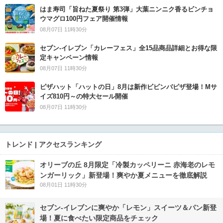
はま寿司「旨ねた夏祭り 第3弾」大葉ニンニク香るビンチョ
ウマグロ100円フェア開催情報
08月07日 11時30分
セブン‐イレブン「カレーフェス」全15品商品詳細とお得な限
定キャンペーン情報
08月07日 11時30分
ピザハット「ハットの日」8月は新作ビビンバピザ登場！Mサ
イズ810円～の特大セール開催
08月07日 11時30分
トレンド | アクセスランキング
オリーブの丘 8月限定「冷製カッペリーニ 赤海老のレモ
ンガーリック」新登場！爽やか夏メニューを徹底解説
08月01日 11時30分
セブン‐イレブンに爽やか「レモン」スイーツ＆パン新登
場！夏に食べたい限定商品をチェック