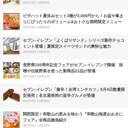
08月03日 11時30分
ピザハット夏休みセット3種が3,000円から！お盆や集ま
りにぴったりのボリューム&おトクな期間限定メニュー
08月03日 13時00分
セブン‐イレブン「よくばりサンド」シリーズ新作チョコ
ミント登場｜夏限定スイーツサンドの爽快な魅力
08月06日 11時30分
長野県150周年記念フェアがセブン-イレブンで開催 味
噌や伝統野菜を使った新商品21品が登場
08月04日 11時30分
セブン-イレブン「激辛！台湾ミンチカツ」8月4日数量限
定発売｜名古屋発祥の旨辛グルメが登場
08月03日 11時30分
関西限定！和歌山の恵みを味わう『和歌山毎度おおきに
フェア』全商品徹底紹介
08月03日 11時30分