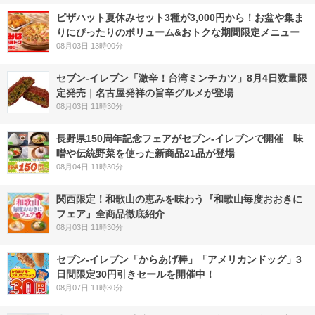
ピザハット夏休みセット3種が3,000円から！お盆や集ま
りにぴったりのボリューム&おトクな期間限定メニュー
08月03日 13時00分
セブン-イレブン「激辛！台湾ミンチカツ」8月4日数量限
定発売｜名古屋発祥の旨辛グルメが登場
08月03日 11時30分
長野県150周年記念フェアがセブン-イレブンで開催 味
噌や伝統野菜を使った新商品21品が登場
08月04日 11時30分
関西限定！和歌山の恵みを味わう『和歌山毎度おおきに
フェア』全商品徹底紹介
08月03日 11時30分
セブン‐イレブン「からあげ棒」「アメリカンドッグ」3
日間限定30円引きセールを開催中！
08月07日 11時30分