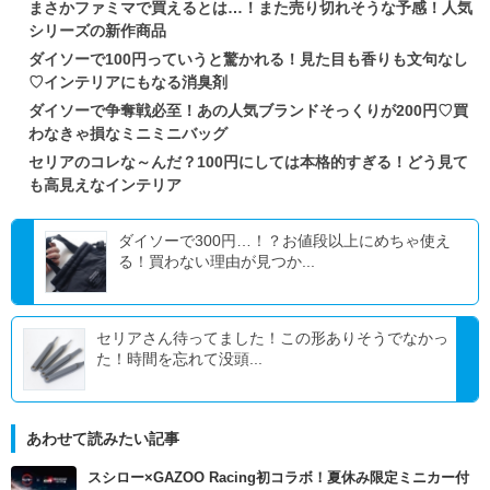
まさかファミマで買えるとは…！また売り切れそうな予感！人気
シリーズの新作商品
ダイソーで100円っていうと驚かれる！見た目も香りも文句なし
♡インテリアにもなる消臭剤
ダイソーで争奪戦必至！あの人気ブランドそっくりが200円♡買
わなきゃ損なミニミニバッグ
セリアのコレな～んだ？100円にしては本格的すぎる！どう見て
も高見えなインテリア
ダイソーで300円…！？お値段以上にめちゃ使え
る！買わない理由が見つか...
セリアさん待ってました！この形ありそうでなかっ
た！時間を忘れて没頭...
あわせて読みたい記事
スシロー×GAZOO Racing初コラボ！夏休み限定ミニカー付