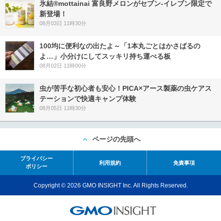
氷結®mottainai 富良野メロンがセブン‐イレブン限定で
新登場！
08月03日 11時30分
100均に便利なの出たよ～「1本丸ごとはかさばるの
よ…」小分けにしてスッキリ持ち運べる板
08月02日 11時00分
虫が苦手な初心者も安心！PICA×アース製薬の虫ケアス
テーションで快適キャンプ体験
08月05日 11時30分
ページの先頭へ
プライバシー
利用規約
免責事項
ポリシー
Copyright © 2026 GMO INSIGHT Inc. All Rights Reserved.