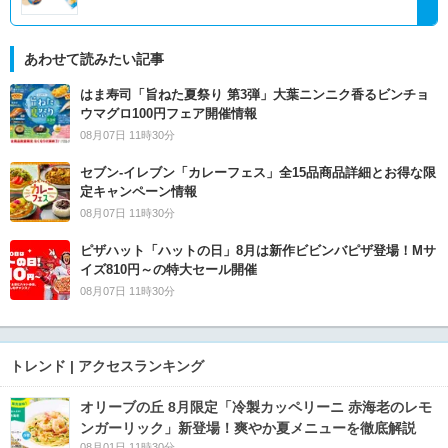
あわせて読みたい記事
はま寿司「旨ねた夏祭り 第3弾」大葉ニンニク香るビンチョ
ウマグロ100円フェア開催情報
08月07日 11時30分
セブン‐イレブン「カレーフェス」全15品商品詳細とお得な限
定キャンペーン情報
08月07日 11時30分
ピザハット「ハットの日」8月は新作ビビンバピザ登場！Mサ
イズ810円～の特大セール開催
08月07日 11時30分
トレンド | アクセスランキング
オリーブの丘 8月限定「冷製カッペリーニ 赤海老のレモ
ンガーリック」新登場！爽やか夏メニューを徹底解説
08月01日 11時30分