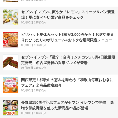
セブン‐イレブンに爽やか「レモン」スイーツ＆パン新登
場！夏に食べたい限定商品をチェック
08月03日 11時30分
ピザハット夏休みセット3種が3,000円から！お盆や集ま
りにぴったりのボリューム&おトクな期間限定メニュー
08月03日 13時00分
セブン-イレブン「激辛！台湾ミンチカツ」8月4日数量限
定発売｜名古屋発祥の旨辛グルメが登場
08月03日 11時30分
関西限定！和歌山の恵みを味わう『和歌山毎度おおきに
フェア』全商品徹底紹介
08月03日 11時30分
長野県150周年記念フェアがセブン-イレブンで開催 味
噌や伝統野菜を使った新商品21品が登場
08月04日 11時30分