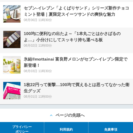
セブン‐イレブン「よくばりサンド」シリーズ新作チョコ
ミント登場｜夏限定スイーツサンドの爽快な魅力
08月06日 11時30分
100均に便利なの出たよ～「1本丸ごとはかさばるの
よ…」小分けにしてスッキリ持ち運べる板
08月02日 11時00分
氷結®mottainai 富良野メロンがセブン‐イレブン限定で
新登場！
08月03日 11時30分
1枚22円って衝撃…100均で買えるとは思ってなかった衛
生グッズ
08月01日 11時00分
ページの先頭へ
プライバシー
利用規約
免責事項
ポリシー