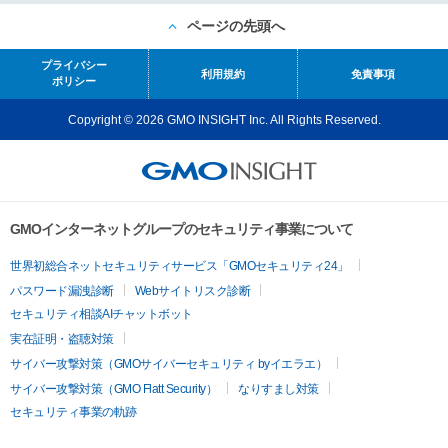
ページの先頭へ
プライバシー
利用規約
免責事項
ポリシー
Copyright © 2026 GMO INSIGHT Inc. All Rights Reserved.
GMOインターネットグループのセキュリティ事業について
世界初総合ネットセキュリティサービス「GMOセキュリティ24」
パスワード漏洩診断
Webサイトリスク診断
セキュリティ相談AIチャットボット
実在証明・盗聴対策
サイバー攻撃対策（GMOサイバーセキュリティ byイエラエ）
サイバー攻撃対策（GMO Flatt Security）
なりすまし対策
セキュリティ事業の軌跡