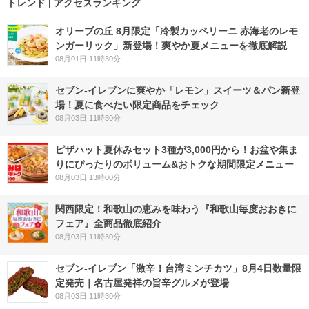
トレンド | アクセスランキング
オリーブの丘 8月限定「冷製カッペリーニ 赤海老のレモ
ンガーリック」新登場！爽やか夏メニューを徹底解説
08月01日 11時30分
セブン‐イレブンに爽やか「レモン」スイーツ＆パン新登
場！夏に食べたい限定商品をチェック
08月03日 11時30分
ピザハット夏休みセット3種が3,000円から！お盆や集ま
りにぴったりのボリューム&おトクな期間限定メニュー
08月03日 13時00分
関西限定！和歌山の恵みを味わう『和歌山毎度おおきに
フェア』全商品徹底紹介
08月03日 11時30分
セブン-イレブン「激辛！台湾ミンチカツ」8月4日数量限
定発売｜名古屋発祥の旨辛グルメが登場
08月03日 11時30分