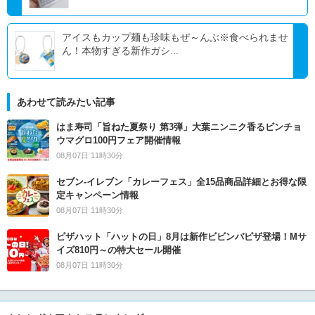
アイスもカップ麺も珍味もぜ～んぶ※食べられませ
ん！本物すぎる新作ガシ...
あわせて読みたい記事
はま寿司「旨ねた夏祭り 第3弾」大葉ニンニク香るビンチョ
ウマグロ100円フェア開催情報
08月07日 11時30分
セブン‐イレブン「カレーフェス」全15品商品詳細とお得な限
定キャンペーン情報
08月07日 11時30分
ピザハット「ハットの日」8月は新作ビビンバピザ登場！Mサ
イズ810円～の特大セール開催
08月07日 11時30分