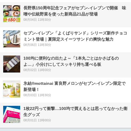
長野県150周年記念フェアがセブン-イレブンで開催 味
噌や伝統野菜を使った新商品21品が登場
08月04日 11時30分
セブン‐イレブン「よくばりサンド」シリーズ新作チョコ
ミント登場｜夏限定スイーツサンドの爽快な魅力
08月06日 11時30分
100均に便利なの出たよ～「1本丸ごとはかさばるの
よ…」小分けにしてスッキリ持ち運べる板
08月02日 11時00分
氷結®mottainai 富良野メロンがセブン‐イレブン限定で
新登場！
08月03日 11時30分
1枚22円って衝撃…100均で買えるとは思ってなかった衛
生グッズ
08月01日 11時00分