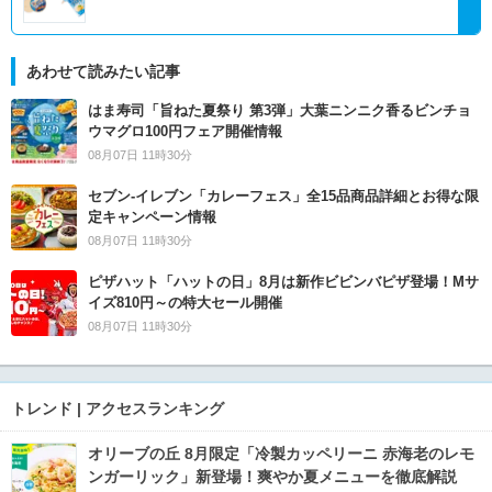
あわせて読みたい記事
はま寿司「旨ねた夏祭り 第3弾」大葉ニンニク香るビンチョ
ウマグロ100円フェア開催情報
08月07日 11時30分
セブン‐イレブン「カレーフェス」全15品商品詳細とお得な限
定キャンペーン情報
08月07日 11時30分
ピザハット「ハットの日」8月は新作ビビンバピザ登場！Mサ
イズ810円～の特大セール開催
08月07日 11時30分
トレンド | アクセスランキング
オリーブの丘 8月限定「冷製カッペリーニ 赤海老のレモ
ンガーリック」新登場！爽やか夏メニューを徹底解説