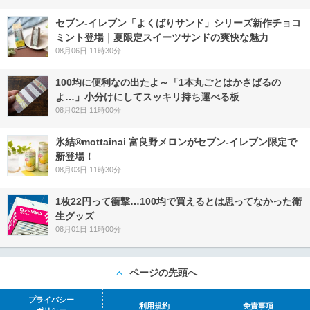
セブン‐イレブン「よくばりサンド」シリーズ新作チョコ
ミント登場｜夏限定スイーツサンドの爽快な魅力
08月06日 11時30分
100均に便利なの出たよ～「1本丸ごとはかさばるの
よ…」小分けにしてスッキリ持ち運べる板
08月02日 11時00分
氷結®mottainai 富良野メロンがセブン‐イレブン限定で
新登場！
08月03日 11時30分
1枚22円って衝撃…100均で買えるとは思ってなかった衛
生グッズ
08月01日 11時00分
ページの先頭へ
プライバシー
利用規約
免責事項