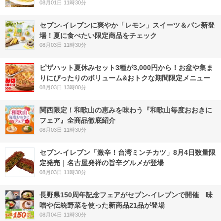
08月01日 11時30分
セブン‐イレブンに爽やか「レモン」スイーツ＆パン新登
場！夏に食べたい限定商品をチェック
08月03日 11時30分
ピザハット夏休みセット3種が3,000円から！お盆や集ま
りにぴったりのボリューム&おトクな期間限定メニュー
08月03日 13時00分
関西限定！和歌山の恵みを味わう『和歌山毎度おおきに
フェア』全商品徹底紹介
08月03日 11時30分
セブン-イレブン「激辛！台湾ミンチカツ」8月4日数量限
定発売｜名古屋発祥の旨辛グルメが登場
08月03日 11時30分
長野県150周年記念フェアがセブン-イレブンで開催 味
噌や伝統野菜を使った新商品21品が登場
08月04日 11時30分