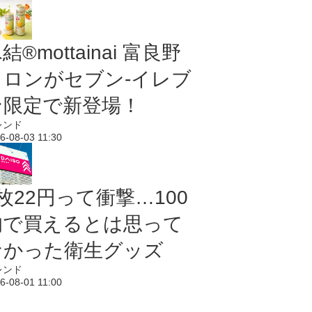
結®mottainai 富良野
メロンがセブン‐イレブ
ン限定で新登場！
レンド
6-08-03 11:30
枚22円って衝撃…100
均で買えるとは思って
なかった衛生グッズ
レンド
6-08-01 11:00