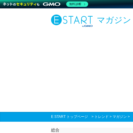
無料診断
マガジン
E START トップページ
>
トレンド
>
マガジン
総合