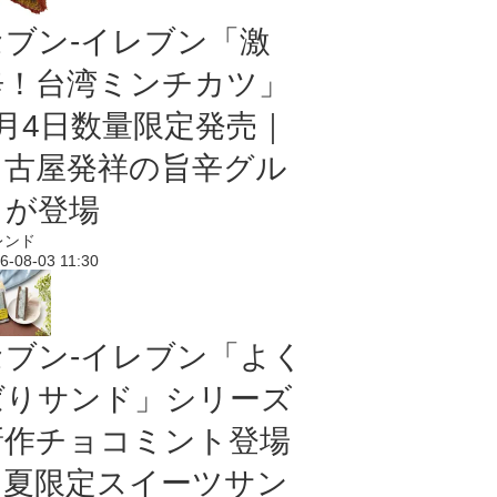
セブン-イレブン「激
辛！台湾ミンチカツ」
8月4日数量限定発売｜
名古屋発祥の旨辛グル
メが登場
レンド
6-08-03 11:30
セブン‐イレブン「よく
ばりサンド」シリーズ
新作チョコミント登場
｜夏限定スイーツサン