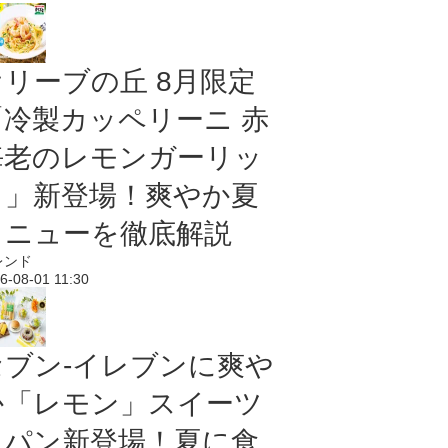
オリーブの丘 8月限定
「冷製カッペリーニ 赤
海老のレモンガーリッ
ク」新登場！爽やか夏
メニューを徹底解説
レンド
6-08-01 11:30
セブン‐イレブンに爽や
か「レモン」スイーツ
＆パン新登場！夏に食