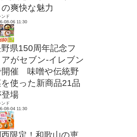
ドの爽快な魅力
レンド
6-08-06 11:30
長野県150周年記念フ
ェアがセブン-イレブン
で開催 味噌や伝統野
菜を使った新商品21品
が登場
レンド
6-08-04 11:30
関西限定！和歌山の恵