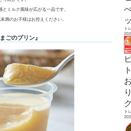
感とミルク風味が広がる一品です。
歳未満のお子様はお控えください。
ト
202
まごのプリン』
ト
ト
202