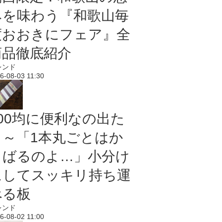
みを味わう『和歌山毎
度おおきにフェア』全
商品徹底紹介
レンド
6-08-03 11:30
100均に便利なの出た
よ～「1本丸ごとはか
さばるのよ…」小分け
にしてスッキリ持ち運
べる板
レンド
6-08-02 11:00