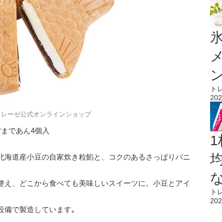
氷
ト
202
トレーゼ公式オンラインショップ
ぽまであん4個入
1
北海道産小豆の自家炊き粒餡と、コクのあるさっぱりバニ
整え、どこから食べても美味しいスイーツに。小豆とアイ
ト
202
設備で製造しています｡