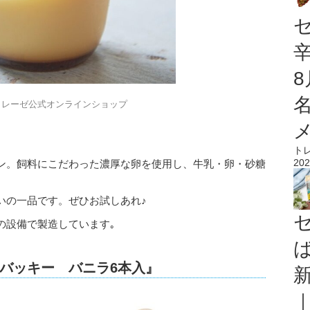
トレーゼ公式オンラインショップ
ト
202
ン。飼料にこだわった濃厚な卵を使用し、牛乳・卵・砂糖
。
いの一品です。ぜひお試しあれ♪
の設備で製造しています｡
バッキー バニラ6本入』