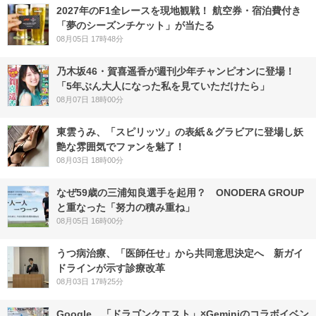
2027年のF1全レースを現地観戦！ 航空券・宿泊費付き
「夢のシーズンチケット」が当たる
08月05日 17時48分
乃木坂46・賀喜遥香が週刊少年チャンピオンに登場！
「5年ぶん大人になった私を見ていただけたら」
08月07日 18時00分
東雲うみ、「スピリッツ」の表紙＆グラビアに登場し妖
艶な雰囲気でファンを魅了！
08月03日 18時00分
なぜ59歳の三浦知良選手を起用？ ONODERA GROUP
と重なった「努力の積み重ね」
08月05日 16時00分
うつ病治療、「医師任せ」から共同意思決定へ 新ガイ
ドラインが示す診療改革
08月03日 17時25分
Google、「ドラゴンクエスト」×Geminiのコラボイベン