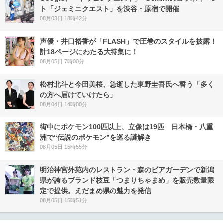
ト「ジェミニクエスト」を渋谷・原宿で開催
08月03日 18時42分
声優・井口裕香が「FLASH」で圧巻のスタイルを披露！
計18ページにわたる大特集に！
08月05日 7時00分
松村北斗と今田美桜、急逝した東野圭吾氏へ誓う「多く
の方へ届けていけたら」
08月04日 14時00分
街中にポケモン100匹以上、立像は19匹 日本橋・八重
洲で“伝説のポケモン”を巡る謎解き
08月05日 15時55分
明治神宮外苑内のレストラン・森のビアガーデンで新潟
県が誇るブランド枝豆「つまりちゃまめ」を販売数量限
定で提供。えだまめ県の魅力を発信
08月05日 15時51分