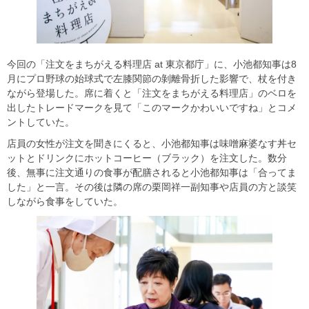
今回の「注文をまちがえる料理店 at 東京都庁」に、小池都知事は8
月にプロ野球の始球式で左膝関節の剝離骨折した影響で、杖を付き
ながら登場した。席に着くと「注文をまちがえる料理店」のベロを
出したトレードマークを見て「このマークかわいいですね」とコメ
ントしていた。
店員の女性が注文を聞きにくると、小池都知事は味噌麻婆なす丼セ
ットとドリンクにホットコーヒー（ブラック）を注文した。数分
後、無事に注文通りの食事が配膳されると小池都知事は「合ってま
した」と一言。その後は隣の席の栗岡祥一副知事や店員の方と談笑
しながら食事をしていた。