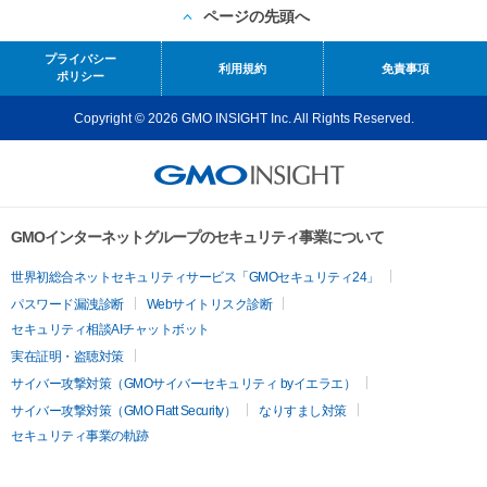
ページの先頭へ
プライバシー
利用規約
免責事項
ポリシー
Copyright © 2026 GMO INSIGHT Inc. All Rights Reserved.
GMOインターネットグループのセキュリティ事業について
世界初総合ネットセキュリティサービス「GMOセキュリティ24」
パスワード漏洩診断
Webサイトリスク診断
セキュリティ相談AIチャットボット
実在証明・盗聴対策
サイバー攻撃対策（GMOサイバーセキュリティ byイエラエ）
サイバー攻撃対策（GMO Flatt Security）
なりすまし対策
セキュリティ事業の軌跡