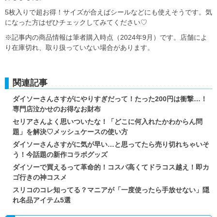
5枚入りで超お得！サイズが合えばシールなどにも使えそうです。気
になった方はぜひチェックしてみてください♡
※記事内の商品情報は筆者購入時点（2024年9月）です。店舗によ
り在庫切れ、取り扱っていない場合があります。
関連記事
ダイソーさんさすがにやりすぎだって！たった200円は衝撃…！
専門店泣かせのお得なお財布
セリアさんよく思いついたな！「どこに何入れたかわからん問
題」を解決♡メッシュケースの使い方
ダイソーさんさすがに気が早い…と思ってたら売り切れちゃいそ
う！今話題の新作コラボグッズ
ダイソーで買えるって革命的！コスパ高くてドラコス越え！即カ
ゴ行きの神コスメ
スリコのコレ知ってる？マニアが「一度使ったら手放せない」隠
れ名品アイテム5選