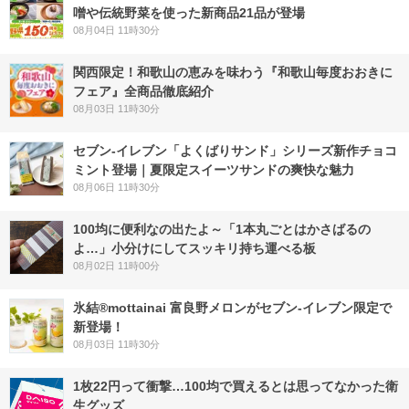
噌や伝統野菜を使った新商品21品が登場
08月04日 11時30分
関西限定！和歌山の恵みを味わう『和歌山毎度おおきに
フェア』全商品徹底紹介
08月03日 11時30分
セブン‐イレブン「よくばりサンド」シリーズ新作チョコ
ミント登場｜夏限定スイーツサンドの爽快な魅力
08月06日 11時30分
100均に便利なの出たよ～「1本丸ごとはかさばるの
よ…」小分けにしてスッキリ持ち運べる板
08月02日 11時00分
氷結®mottainai 富良野メロンがセブン‐イレブン限定で
新登場！
08月03日 11時30分
1枚22円って衝撃…100均で買えるとは思ってなかった衛
生グッズ