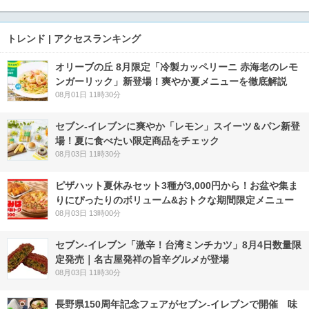
トレンド | アクセスランキング
オリーブの丘 8月限定「冷製カッペリーニ 赤海老のレモ
ンガーリック」新登場！爽やか夏メニューを徹底解説
08月01日 11時30分
セブン‐イレブンに爽やか「レモン」スイーツ＆パン新登
場！夏に食べたい限定商品をチェック
08月03日 11時30分
ピザハット夏休みセット3種が3,000円から！お盆や集ま
りにぴったりのボリューム&おトクな期間限定メニュー
08月03日 13時00分
セブン-イレブン「激辛！台湾ミンチカツ」8月4日数量限
定発売｜名古屋発祥の旨辛グルメが登場
08月03日 11時30分
長野県150周年記念フェアがセブン-イレブンで開催 味