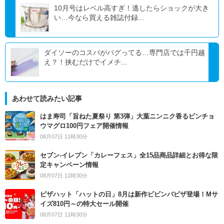
10月号はレベル高すぎ！逃したらショックが大き
い…今なら買える雑誌付録...
ダイソーのコスパがバグってる…専門店では千円越
え？！挟むだけでイメチ...
あわせて読みたい記事
はま寿司「旨ねた夏祭り 第3弾」大葉ニンニク香るビンチョ
ウマグロ100円フェア開催情報
08月07日 11時30分
セブン‐イレブン「カレーフェス」全15品商品詳細とお得な限
定キャンペーン情報
08月07日 11時30分
ピザハット「ハットの日」8月は新作ビビンバピザ登場！Mサ
イズ810円～の特大セール開催
08月07日 11時30分