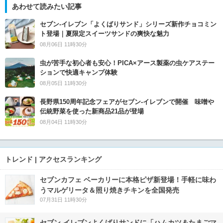
あわせて読みたい記事
セブン‐イレブン「よくばりサンド」シリーズ新作チョコミン
ト登場｜夏限定スイーツサンドの爽快な魅力
08月06日 11時30分
虫が苦手な初心者も安心！PICA×アース製薬の虫ケアステー
ションで快適キャンプ体験
08月05日 11時30分
長野県150周年記念フェアがセブン-イレブンで開催 味噌や
伝統野菜を使った新商品21品が登場
08月04日 11時30分
トレンド | アクセスランキング
セブンカフェ ベーカリーに本格ピザ新登場！手軽に味わ
うマルゲリータ＆照り焼きチキンを全国発売
07月31日 11時30分
セブン‐イレブンよくばりサンドに「ハムカツ＆たまごマ