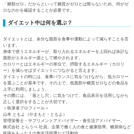
「糖類ゼロ」だからといって糖質がゼロとは限らないため、何がゼ
ロなのかを確認することが必要です。
ダイエット中は何を選ぶ？
ダイエットとは、余分な脂肪を食事や運動によって減らすことを言
います。
身体で使うエネルギーが、取り入れるエネルギーを上回れば余計な
脂肪がエネルギー源として燃やされます。
カロリーとはエネルギーの単位で、摂取するエネルギー（カロリ
ー）を減らせばダイエットにつながると言えます。
ダイエットの時には、食事バランスに気をつけながら、低カロリー
を選ぶことが基本です。その上で、低脂肪や糖質ゼロなどの食品を
上手に利用しましょう。
その際には、「落とし穴」に気をつけて、食品表示を活用しながら
正しく選択をすることが大切です。
＜執筆者プロフィール＞
山本 ともよ（やまもと・ともよ）
管理栄養士・サプリメントアドバイザー・食生活アドバイザー。
株式会社 とらうべ 社員。企業で働く人の食と健康指導。糖尿病など
疾病をもった人の食生活指導など活動中