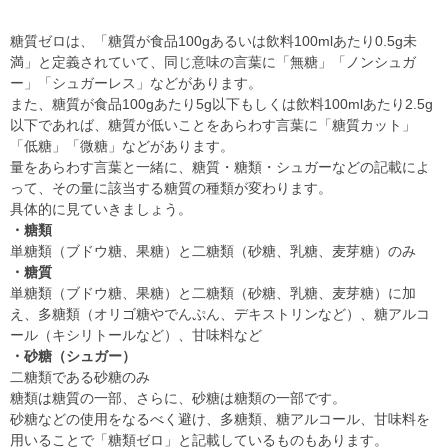
糖質ゼロは、「糖質が食品100gあるいは飲料100mlあたり0.5g未
満」と定義されていて、同じ意味の言葉に「無糖」「ノンシュガ
ー」「シュガーレス」などがあります。
また、糖質が食品100gあたり5g以下もしくは飲料100mlあたり2.5g
以下であれば、糖質が低いことをあらわす言葉に「糖質カット」
「低糖」「微糖」などがあります。
量をあらわす言葉と一緒に、糖質・糖類・シュガーなどの記載によ
って、その量に該当する糖質の種類が変わります。
具体的に見ていきましょう。
・糖類
単糖類（ブドウ糖、果糖）と二糖類（砂糖、乳糖、麦芽糖）のみ
・糖質
単糖類（ブドウ糖、果糖）と二糖類（砂糖、乳糖、麦芽糖）に加
え、多糖類（オリゴ糖やでんぷん、デキストリンなど）、糖アルコ
ール（キシリトールなど）、甘味料など
・砂糖（シュガー）
二糖類である砂糖のみ
糖類は糖質の一部、さらに、砂糖は糖類の一部です。
砂糖などの使用をなるべく避け、多糖類、糖アルコール、甘味料を
用いることで「糖類ゼロ」と記載しているものもあります。