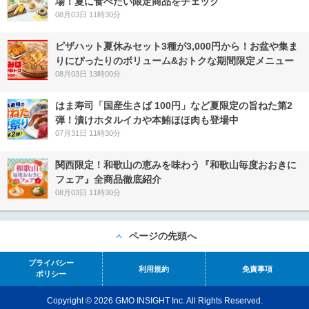
場！夏に食べたい限定商品をチェック
08月03日 11時30分
ピザハット夏休みセット3種が3,000円から！お盆や集ま
りにぴったりのボリューム&おトクな期間限定メニュー
08月03日 13時00分
はま寿司「国産生さば 100円」など夏限定の旨ねた第2
弾！漬けホタルイカや本鮪ほほ肉も登場中
07月31日 11時30分
関西限定！和歌山の恵みを味わう『和歌山毎度おおきに
フェア』全商品徹底紹介
08月03日 11時30分
ページの先頭へ
プライバシー
利用規約
免責事項
ポリシー
Copyright © 2026 GMO INSIGHT Inc. All Rights Reserved.