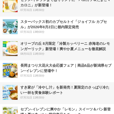
カロニ」が新登場！
07月31日 11時30分
スターバックス初のカプセルトイ「ジョイフル カプセ
ル」が2026年8月2日に都内限定発売
07月31日 13時00分
オリーブの丘 8月限定「冷製カッペリーニ 赤海老のレモ
ンガーリック」新登場！爽やか夏メニューを徹底解説
08月01日 11時30分
長岡まつり大花火大会応援フェア｜商品6品が新潟県セブ
ン−イレブンに登場中！
07月31日 11時30分
すき家が「冷やし汁」を新発売！夏限定のさっぱり冷た
い一杯を実食体験レポート
07月31日 11時30分
セブン‐イレブンに爽やか「レモン」スイーツ＆パン新登