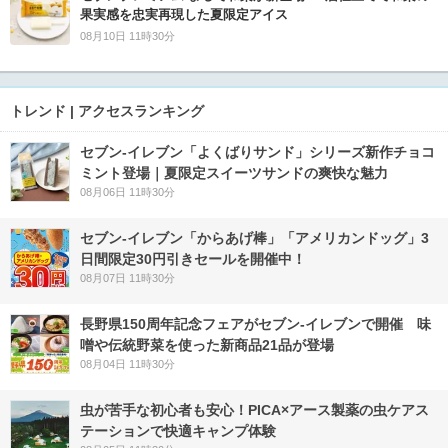
果実感を忠実再現した夏限定アイス
08月10日 11時30分
トレンド | アクセスランキング
セブン‐イレブン「よくばりサンド」シリーズ新作チョコ
ミント登場｜夏限定スイーツサンドの爽快な魅力
08月06日 11時30分
セブン‐イレブン「からあげ棒」「アメリカンドッグ」3
日間限定30円引きセールを開催中！
08月07日 11時30分
長野県150周年記念フェアがセブン-イレブンで開催 味
噌や伝統野菜を使った新商品21品が登場
08月04日 11時30分
虫が苦手な初心者も安心！PICA×アース製薬の虫ケアス
テーションで快適キャンプ体験