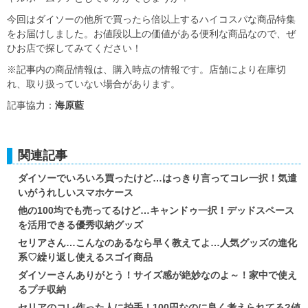
今回はダイソーの他所で買ったら倍以上するハイコスパな商品特集
をお届けしました。お値段以上の価値がある便利な商品なので、ぜ
ひお店で探してみてください！
※記事内の商品情報は、購入時点の情報です。店舗により在庫切
れ、取り扱っていない場合があります。
記事協力：
海原藍
関連記事
ダイソーでいろいろ買ったけど…はっきり言ってコレ一択！気遣
いがうれしいスマホケース
他の100均でも売ってるけど…キャンドゥ一択！デッドスペース
を活用できる優秀収納グッズ
セリアさん…こんなのあるなら早く教えてよ…人気グッズの進化
系♡繰り返し使えるスゴイ商品
ダイソーさんありがとう！サイズ感が絶妙なのよ～！家中で使え
るプチ収納
セリアのコレ作った人に拍手！100円なのに良く考えられてる?値