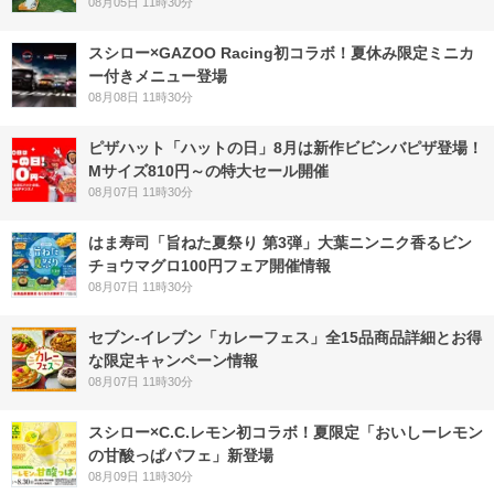
08月05日 11時30分
スシロー×GAZOO Racing初コラボ！夏休み限定ミニカ
ー付きメニュー登場
08月08日 11時30分
ピザハット「ハットの日」8月は新作ビビンバピザ登場！
Mサイズ810円～の特大セール開催
08月07日 11時30分
はま寿司「旨ねた夏祭り 第3弾」大葉ニンニク香るビン
チョウマグロ100円フェア開催情報
08月07日 11時30分
セブン‐イレブン「カレーフェス」全15品商品詳細とお得
な限定キャンペーン情報
08月07日 11時30分
スシロー×C.C.レモン初コラボ！夏限定「おいしーレモン
の甘酸っぱパフェ」新登場
08月09日 11時30分