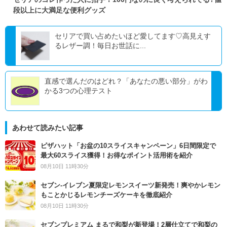
段以上に大満足な便利グッズ
セリアで買い占めたいほど愛してます♡高見えす
るレザー調！毎日お世話に...
直感で選んだのはどれ？「あなたの悪い部分」がわ
かる3つの心理テスト
あわせて読みたい記事
ピザハット「お盆の10スライスキャンペーン」6日間限定で
最大60スライス獲得！お得なポイント活用術を紹介
08月10日 11時30分
セブン‐イレブン夏限定レモンスイーツ新発売！爽やかレモン
もことかじるレモンチーズケーキを徹底紹介
08月10日 11時30分
セブンプレミアム まるで和梨が新登場！2層仕立てで和梨の