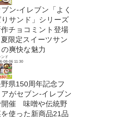
セブン‐イレブン「よく
ばりサンド」シリーズ
新作チョコミント登場
｜夏限定スイーツサン
ドの爽快な魅力
レンド
6-08-06 11:30
長野県150周年記念フ
ェアがセブン-イレブン
で開催 味噌や伝統野
菜を使った新商品21品