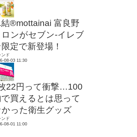
結®mottainai 富良野
メロンがセブン‐イレブ
ン限定で新登場！
レンド
6-08-03 11:30
枚22円って衝撃…100
均で買えるとは思って
なかった衛生グッズ
レンド
6-08-01 11:00