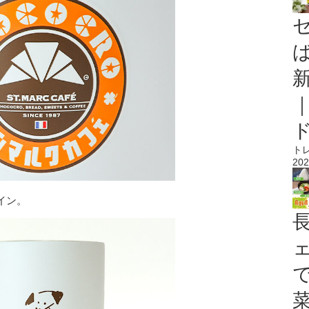
ト
202
イン。