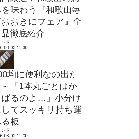
みを味わう『和歌山毎
度おおきにフェア』全
商品徹底紹介
レンド
6-08-03 11:30
100均に便利なの出た
よ～「1本丸ごとはか
さばるのよ…」小分け
にしてスッキリ持ち運
べる板
レンド
6-08-02 11:00