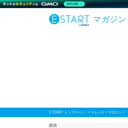
無料診断
マガジン
E START トップページ
>
トレンド
>
マガジン
総合