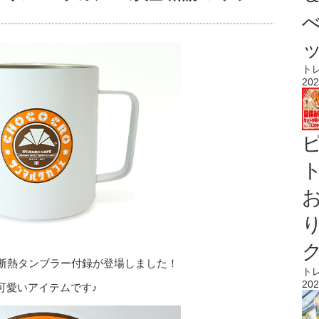
ト
202
ト
空断熱タンブラー付録が登場しました！
ト
202
可愛いアイテムです♪