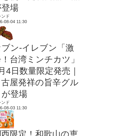
が登場
レンド
6-08-04 11:30
セブン-イレブン「激
辛！台湾ミンチカツ」
8月4日数量限定発売｜
名古屋発祥の旨辛グル
メが登場
レンド
6-08-03 11:30
関西限定！和歌山の恵