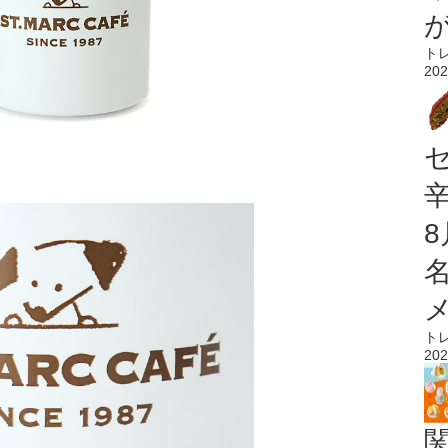
ト
202
ト
202