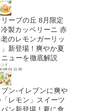
オリーブの丘 8月限定
「冷製カッペリーニ 赤
海老のレモンガーリッ
ク」新登場！爽やか夏
メニューを徹底解説
レンド
6-08-01 11:30
セブン‐イレブンに爽や
か「レモン」スイーツ
＆パン新登場！夏に食