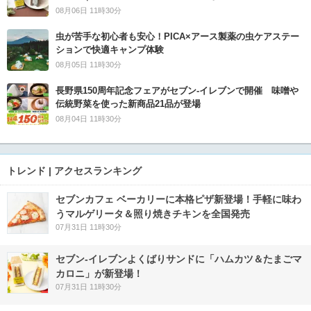
08月06日 11時30分
虫が苦手な初心者も安心！PICA×アース製薬の虫ケアステー
ションで快適キャンプ体験
08月05日 11時30分
長野県150周年記念フェアがセブン-イレブンで開催 味噌や
伝統野菜を使った新商品21品が登場
08月04日 11時30分
トレンド | アクセスランキング
セブンカフェ ベーカリーに本格ピザ新登場！手軽に味わ
うマルゲリータ＆照り焼きチキンを全国発売
07月31日 11時30分
セブン‐イレブンよくばりサンドに「ハムカツ＆たまごマ
カロニ」が新登場！
07月31日 11時30分