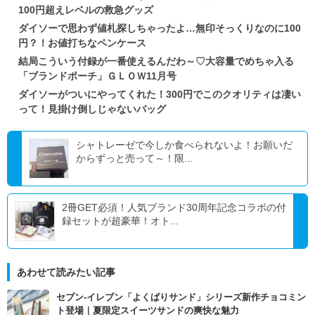
100円超えレベルの救急グッズ
ダイソーで思わず値札探しちゃったよ…無印そっくりなのに100
円？！お値打ちなペンケース
結局こういう付録が一番使えるんだわ～♡大容量でめちゃ入る
「ブランドポーチ」ＧＬＯＷ11月号
ダイソーがついにやってくれた！300円でこのクオリティは凄い
って！見掛け倒しじゃないバッグ
シャトレーゼで今しか食べられないよ！お願いだ
からずっと売って～！限...
2冊GET必須！人気ブランド30周年記念コラボの付
録セットが超豪華！オト...
あわせて読みたい記事
セブン‐イレブン「よくばりサンド」シリーズ新作チョコミン
ト登場｜夏限定スイーツサンドの爽快な魅力