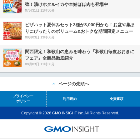
弾！漬けホタルイカや本鮪ほほ肉も登場中
07月31日 11時30分
ピザハット夏休みセット3種が3,000円から！お盆や集ま
りにぴったりのボリューム&おトクな期間限定メニュー
08月03日 13時00分
関西限定！和歌山の恵みを味わう『和歌山毎度おおきに
フェア』全商品徹底紹介
08月03日 11時30分
ページの先頭へ
プライバシー
利用規約
免責事項
ポリシー
Copyright © 2026 GMO INSIGHT Inc. All Rights Reserved.