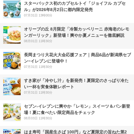
スターバックス初のカプセルトイ「ジョイフル カプセ
ル」が2026年8月2日に都内限定発売
07月31日 13時00分
オリーブの丘 8月限定「冷製カッペリーニ 赤海老のレモ
ンガーリック」新登場！爽やか夏メニューを徹底解説
08月01日 11時30分
長岡まつり大花火大会応援フェア｜商品6品が新潟県セブ
ン−イレブンに登場中！
07月31日 11時30分
すき家が「冷やし汁」を新発売！夏限定のさっぱり冷た
い一杯を実食体験レポート
07月31日 11時30分
セブン‐イレブンに爽やか「レモン」スイーツ＆パン新登
場！夏に食べたい限定商品をチェック
08月03日 11時30分
はま寿司「国産生さば 100円」など夏限定の旨ねた第2