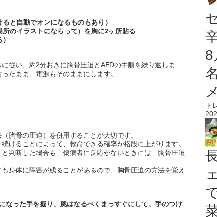
開けると自動でオンになるものもあり）
る場所のイラストにならって）を胸に2ヶ所貼る
る）
示に従い、約2分おきに胸骨圧迫とAEDの手順を繰り返しま
貼ったまま、電源もそのままにします。
ト
202
法（胸骨の圧迫）を併用することが大切です。
を続けることによって、救命できる確率が格段に上がります。
」と判断した場合も、傷病者に反応がないときには、胸骨圧迫
ても身体に障害が残ることがあるので、胸骨圧迫の方法を覚え
で下になった手を握り、腕はなるべくまっすぐにして、手のつけ