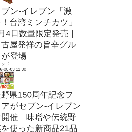
セブン-イレブン「激
辛！台湾ミンチカツ」
8月4日数量限定発売｜
名古屋発祥の旨辛グル
メが登場
レンド
6-08-03 11:30
長野県150周年記念フ
ェアがセブン-イレブン
で開催 味噌や伝統野
菜を使った新商品21品