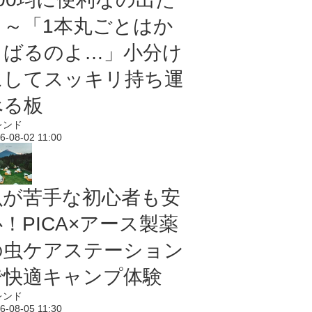
よ～「1本丸ごとはか
さばるのよ…」小分け
にしてスッキリ持ち運
べる板
レンド
6-08-02 11:00
虫が苦手な初心者も安
！PICA×アース製薬
の虫ケアステーション
で快適キャンプ体験
レンド
6-08-05 11:30