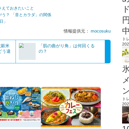
さえておきたいこと
がう？ 「音とカラダ」の関係
日」
情報提供元：
mocosuku
ト
202
六穀米
「肌の曲がり角」は何回くる
どう違
の？
氷
ト
202