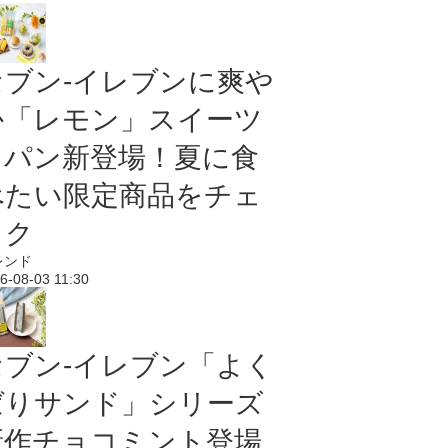
セブン‐イレブンに爽や
か「レモン」スイーツ
＆パン新登場！夏に食
べたい限定商品をチェ
ック
レンド
6-08-03 11:30
セブン‐イレブン「よく
ばりサンド」シリーズ
新作チョコミント登場