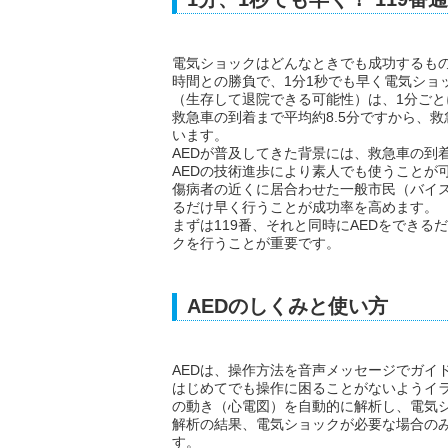
電気ショックはどんなときでも成功するも
時間との勝負で、1分1秒でも早く電気ショ
（生存して退院できる可能性）は、1分ごと
救急車の到着まで平均約8.5分ですから、
います。
AEDが普及してきた背景には、救急車の到
AEDの技術進歩により素人でも使うことが
傷病者の近くに居合わせた一般市民（バイス
るだけ早く行うことが成功率を高めます。
まずは119番、それと同時にAEDをでき
クを行うことが重要です。
AEDのしくみと使い方
AEDは、操作方法を音声メッセージでガイ
はじめてでも操作に困ることがないようイ
の動き（心電図）を自動的に解析し、電気
解析の結果、電気ショックが必要な場合の
す。