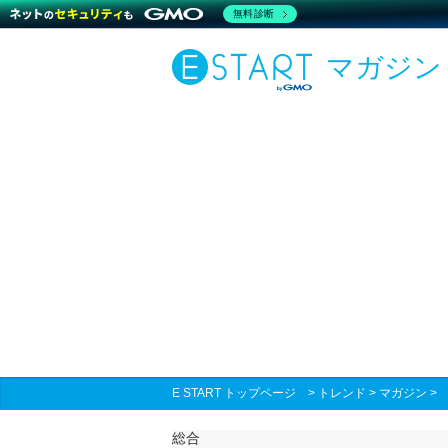
無料診断
マガジン
E START トップページ
>
トレンド
>
マガジン
総合