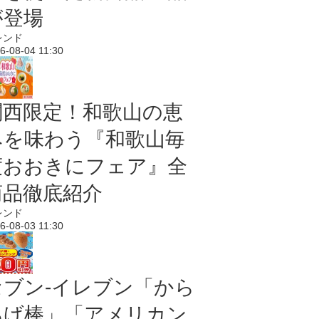
が登場
レンド
6-08-04 11:30
関西限定！和歌山の恵
みを味わう『和歌山毎
度おおきにフェア』全
商品徹底紹介
レンド
6-08-03 11:30
セブン‐イレブン「から
あげ棒」「アメリカン