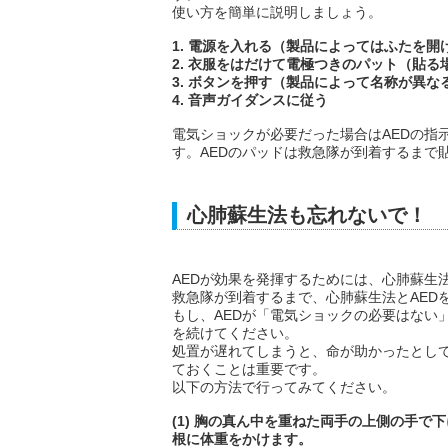
使い方を簡単に説明しましょう。
1. 電源を入れる（製品によってはふたを
2. 衣服をはだけて電極つきのパット（貼
3. ボタンを押す（製品によって名称が異な
4. 音声ガイダンスに従う
電気ショックが必要だった場合はAEDの指
す。AEDのパッドは救急隊が到着するまで
心肺蘇生法も忘れないで！
AEDが効果を発揮するためには、心肺蘇生
救急隊が到着するまで、心肺蘇生法とAED
もし、AEDが「電気ショックの必要はない
を続けてください。
処置が遅れてしまうと、命が助かったとし
ておくことは重要です。
以下の方法で行ってみてください。
(1) 胸の真ん中を重ねた両手の上側の手
根に体重をかけます。