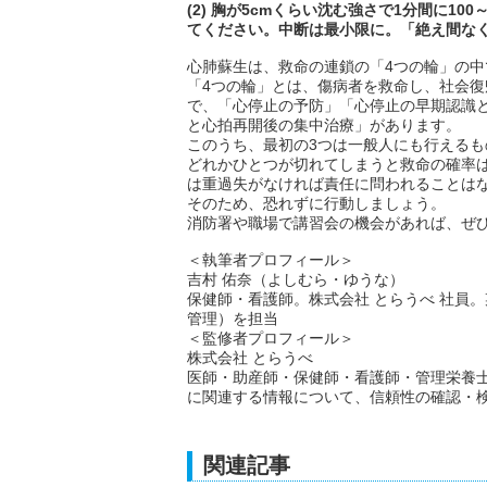
(2) 胸が5cmくらい沈む強さで1分間に1
てください。中断は最小限に。「絶え間な
心肺蘇生は、救命の連鎖の「4つの輪」の中
「4つの輪」とは、傷病者を救命し、社会
で、「心停止の予防」「心停止の早期認識と
と心拍再開後の集中治療」があります。
このうち、最初の3つは一般人にも行えるも
どれかひとつが切れてしまうと救命の確率
は重過失がなければ責任に問われることは
そのため、恐れずに行動しましょう。
消防署や職場で講習会の機会があれば、ぜ
＜執筆者プロフィール＞
吉村 佑奈（よしむら・ゆうな）
保健師・看護師。株式会社 とらうべ 社員
管理）を担当
＜監修者プロフィール＞
株式会社 とらうべ
医師・助産師・保健師・看護師・管理栄養
に関連する情報について、信頼性の確認・
関連記事