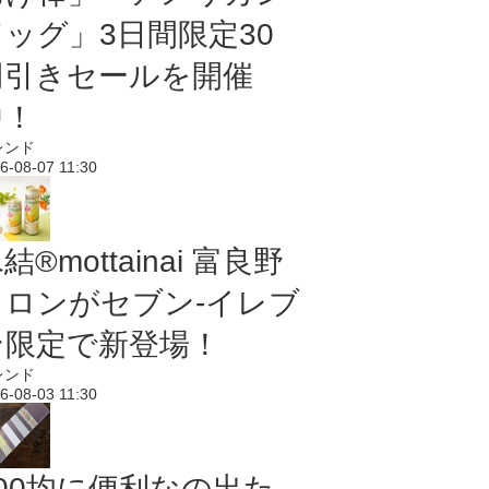
ドッグ」3日間限定30
円引きセールを開催
中！
レンド
6-08-07 11:30
結®mottainai 富良野
メロンがセブン‐イレブ
ン限定で新登場！
レンド
6-08-03 11:30
100均に便利なの出た