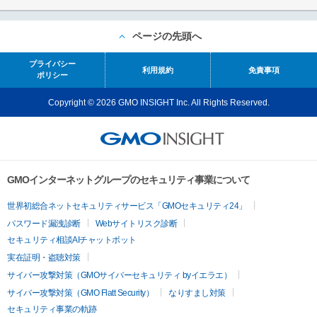
ページの先頭へ
プライバシー
利用規約
免責事項
ポリシー
Copyright © 2026 GMO INSIGHT Inc. All Rights Reserved.
GMOインターネットグループのセキュリティ事業について
世界初総合ネットセキュリティサービス「GMOセキュリティ24」
パスワード漏洩診断
Webサイトリスク診断
セキュリティ相談AIチャットボット
実在証明・盗聴対策
サイバー攻撃対策（GMOサイバーセキュリティ byイエラエ）
サイバー攻撃対策（GMO Flatt Security）
なりすまし対策
セキュリティ事業の軌跡