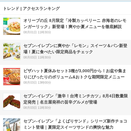
トレンド | アクセスランキング
オリーブの丘 8月限定「冷製カッペリーニ 赤海老のレモ
ンガーリック」新登場！爽やか夏メニューを徹底解説
08月01日 11時30分
セブン‐イレブンに爽やか「レモン」スイーツ＆パン新登
場！夏に食べたい限定商品をチェック
08月03日 11時30分
ピザハット夏休みセット3種が3,000円から！お盆や集ま
りにぴったりのボリューム&おトクな期間限定メニュー
08月03日 13時00分
セブン-イレブン「激辛！台湾ミンチカツ」8月4日数量限
定発売｜名古屋発祥の旨辛グルメが登場
08月03日 11時30分
セブン‐イレブン「よくばりサンド」シリーズ新作チョコ
ミント登場｜夏限定スイーツサンドの爽快な魅力