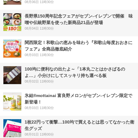
08月06日 11時30分
長野県150周年記念フェアがセブン-イレブンで開催 味
噌や伝統野菜を使った新商品21品が登場
08月04日 11時30分
関西限定！和歌山の恵みを味わう『和歌山毎度おおきに
フェア』全商品徹底紹介
08月03日 11時30分
100均に便利なの出たよ～「1本丸ごとはかさばるの
よ…」小分けにしてスッキリ持ち運べる板
08月02日 11時00分
氷結®mottainai 富良野メロンがセブン‐イレブン限定で
新登場！
08月03日 11時30分
1枚22円って衝撃…100均で買えるとは思ってなかった衛
生グッズ
08月01日 11時00分