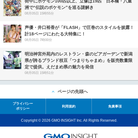
街中にポケモン100匹以上、立像は19匹 日本橋・八重
洲で“伝説のポケモン”を巡る謎解き
08月05日 15時55分
声優・井口裕香が「FLASH」で圧巻のスタイルを披露！
計18ページにわたる大特集に！
08月05日 7時00分
明治神宮外苑内のレストラン・森のビアガーデンで新潟
県が誇るブランド枝豆「つまりちゃまめ」を販売数量限
定で提供。えだまめ県の魅力を発信
08月05日 15時51分
ページの先頭へ
プライバシー
利用規約
免責事項
ポリシー
Copyright © 2026 GMO INSIGHT Inc. All Rights Reserved.