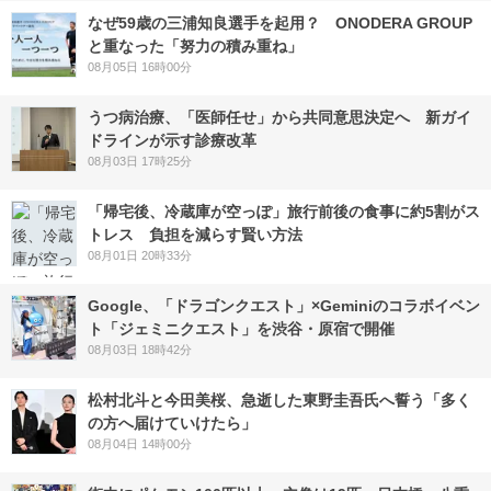
なぜ59歳の三浦知良選手を起用？ ONODERA GROUP
と重なった「努力の積み重ね」
08月05日 16時00分
うつ病治療、「医師任せ」から共同意思決定へ 新ガイ
ドラインが示す診療改革
08月03日 17時25分
「帰宅後、冷蔵庫が空っぽ」旅行前後の食事に約5割がス
トレス 負担を減らす賢い方法
08月01日 20時33分
Google、「ドラゴンクエスト」×Geminiのコラボイベン
ト「ジェミニクエスト」を渋谷・原宿で開催
08月03日 18時42分
松村北斗と今田美桜、急逝した東野圭吾氏へ誓う「多く
の方へ届けていけたら」
08月04日 14時00分