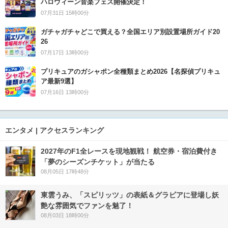
ハロウィーン音楽フェス開催決定！
07月31日 15時00分
ガチャガチャどこで買える？全国エリア別設置場所ガイド20
26
07月17日 13時00分
プリキュアのガシャポン全種類まとめ2026【名探偵プリキュ
ア最新9選】
07月16日 13時00分
エンタメ | アクセスランキング
2027年のF1全レースを現地観戦！ 航空券・宿泊費付き
「夢のシーズンチケット」が当たる
08月05日 17時48分
東雲うみ、「スピリッツ」の表紙＆グラビアに登場し妖
艶な雰囲気でファンを魅了！
08月03日 18時00分