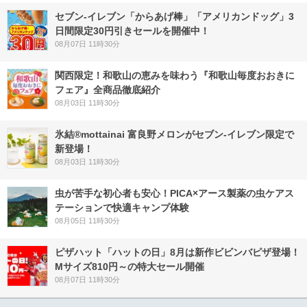
セブン‐イレブン「からあげ棒」「アメリカンドッグ」3
日間限定30円引きセールを開催中！
08月07日 11時30分
関西限定！和歌山の恵みを味わう『和歌山毎度おおきに
フェア』全商品徹底紹介
08月03日 11時30分
氷結®mottainai 富良野メロンがセブン‐イレブン限定で
新登場！
08月03日 11時30分
虫が苦手な初心者も安心！PICA×アース製薬の虫ケアス
テーションで快適キャンプ体験
08月05日 11時30分
ピザハット「ハットの日」8月は新作ビビンバピザ登場！
Mサイズ810円～の特大セール開催
08月07日 11時30分