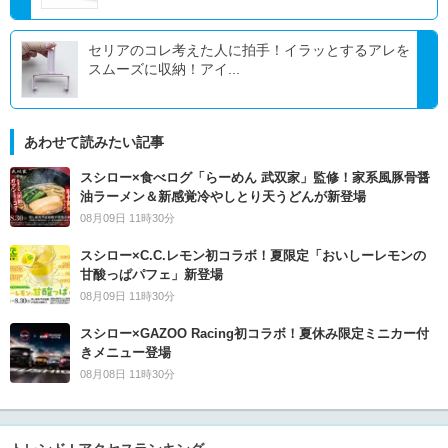
セリアのコレ考えた人に拍手！イラッとするアレを
スムーズに収納！アイ...
あわせて読みたい記事
スシロー×食べログ「らーめん 武双家」監修！家系風豚骨醤
油ラーメン＆新感覚冷やしとり天うどんが新登場
08月09日 11時30分
スシロー×C.C.レモン初コラボ！夏限定「おいしーレモンの
甘酸っぱパフェ」新登場
08月09日 11時30分
スシロー×GAZOO Racing初コラボ！夏休み限定ミニカー付
きメニュー登場
08月08日 11時30分