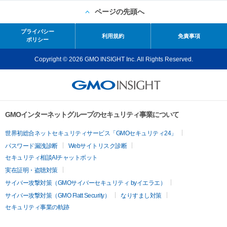
ページの先頭へ
プライバシー
利用規約
免責事項
ポリシー
Copyright © 2026 GMO INSIGHT Inc. All Rights Reserved.
GMOインターネットグループのセキュリティ事業について
世界初総合ネットセキュリティサービス「GMOセキュリティ24」
パスワード漏洩診断
Webサイトリスク診断
セキュリティ相談AIチャットボット
実在証明・盗聴対策
サイバー攻撃対策（GMOサイバーセキュリティ byイエラエ）
サイバー攻撃対策（GMO Flatt Security）
なりすまし対策
セキュリティ事業の軌跡