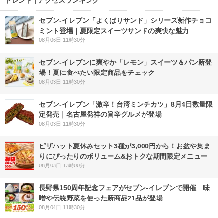
トレンド | アクセスランキング
セブン‐イレブン「よくばりサンド」シリーズ新作チョコ
ミント登場｜夏限定スイーツサンドの爽快な魅力
08月06日 11時30分
セブン‐イレブンに爽やか「レモン」スイーツ＆パン新登
場！夏に食べたい限定商品をチェック
08月03日 11時30分
セブン-イレブン「激辛！台湾ミンチカツ」8月4日数量限
定発売｜名古屋発祥の旨辛グルメが登場
08月03日 11時30分
ピザハット夏休みセット3種が3,000円から！お盆や集ま
りにぴったりのボリューム&おトクな期間限定メニュー
08月03日 13時00分
長野県150周年記念フェアがセブン-イレブンで開催 味
噌や伝統野菜を使った新商品21品が登場
08月04日 11時30分