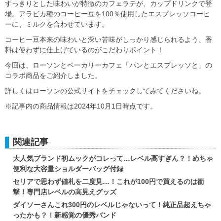
すっきりとした味わいが特徴のカフェラテが、カップドリンクで登
場。アラビカ種のコーヒー豆を100％使用したエスプレッソコーヒ
ーに、ミルクを合わせています。
コーヒー豆本来の味わいと深い苦味がしっかり感じられるよう、香
料は使わずに仕上げているのがこだわりポイント！
今回は、ローソンとベーカリーカフェ「パンとエスプレッソと」の
コラボ商品をご紹介しました。
詳しくはローソンの公式サイトをチェックしてみてくださいね。
※記事内の商品情報は2024年10月1日時点です。
関連記事
大人気ブランド初ムックがコレって…レベル高すぎん？！めちゃ
便利な大容量ショルダーバッグ付録
セリアで思わず値札を二度見…！これが100円で買えるのは衝
撃！専門店レベルの高見えグッズ
ダイソーさんこれ300円のレベルじゃないって！純正品超えちゃ
ったかも？！新感覚の優秀バンド