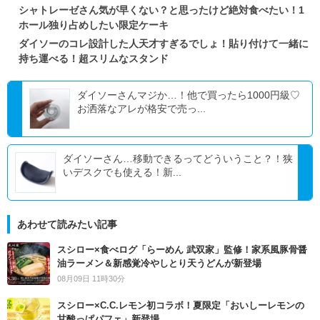
シャトレーゼさん気が早くない？と思ったけど絶対食べたい！1
ホール独り占めしたい限定ケーキ
ダイソーのコレ設計した人天才すぎるでしょ！貼り付けて一緒に
持ち運べる！超スリムなスタンド
ダイソーさんマジか…！他で買ったら1000円級♡
お洒落なアレが格安で売っ...
ダイソーさん…移動できるってどういうこと？！狭
いデスクでも使える！新...
あわせて読みたい記事
スシロー×食べログ「らーめん 武双家」監修！家系風豚骨醤
油ラーメン＆新感覚冷やしとり天うどんが新登場
08月09日 11時30分
スシロー×C.C.レモン初コラボ！夏限定「おいしーレモンの
甘酸っぱパフェ」新登場