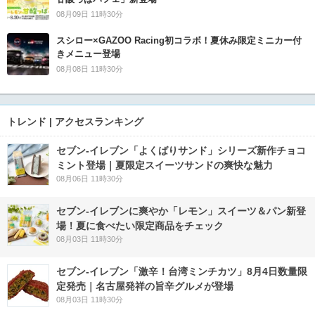
08月09日 11時30分
スシロー×GAZOO Racing初コラボ！夏休み限定ミニカー付
きメニュー登場
08月08日 11時30分
トレンド | アクセスランキング
セブン‐イレブン「よくばりサンド」シリーズ新作チョコ
ミント登場｜夏限定スイーツサンドの爽快な魅力
08月06日 11時30分
セブン‐イレブンに爽やか「レモン」スイーツ＆パン新登
場！夏に食べたい限定商品をチェック
08月03日 11時30分
セブン-イレブン「激辛！台湾ミンチカツ」8月4日数量限
定発売｜名古屋発祥の旨辛グルメが登場
08月03日 11時30分