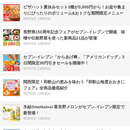
ピザハット夏休みセット3種が3,000円から！お盆や集ま
りにぴったりのボリューム&おトクな期間限定メニュー
08月03日 13時00分
長野県150周年記念フェアがセブン-イレブンで開催 味
噌や伝統野菜を使った新商品21品が登場
08月04日 11時30分
セブン‐イレブン「からあげ棒」「アメリカンドッグ」3
日間限定30円引きセールを開催中！
08月07日 11時30分
関西限定！和歌山の恵みを味わう『和歌山毎度おおきに
フェア』全商品徹底紹介
08月03日 11時30分
氷結®mottainai 富良野メロンがセブン‐イレブン限定で
新登場！
08月03日 11時30分