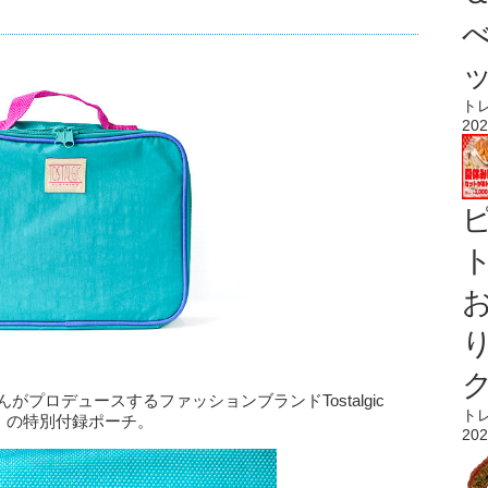
ト
202
ト
がプロデュースするファッションブランドTostalgic
ト
ング）の特別付録ポーチ。
202