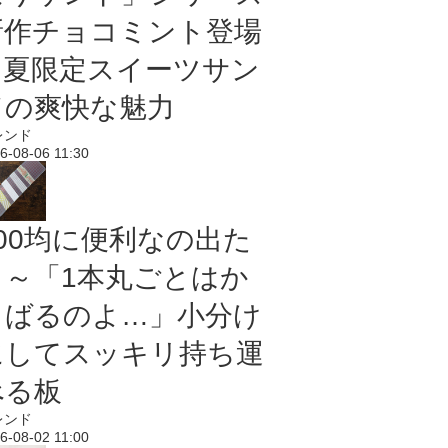
新作チョコミント登場
｜夏限定スイーツサン
ドの爽快な魅力
レンド
6-08-06 11:30
100均に便利なの出た
よ～「1本丸ごとはか
さばるのよ…」小分け
にしてスッキリ持ち運
べる板
レンド
6-08-02 11:00