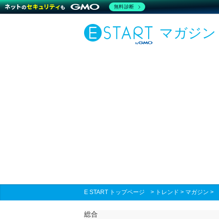
無料診断
マガジン
E START トップページ
>
トレンド
>
マガジン
総合