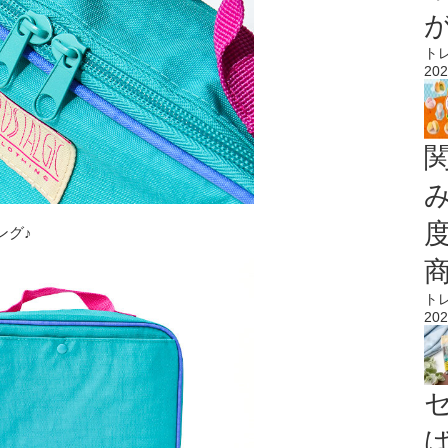
ト
202
ング♪
ト
202