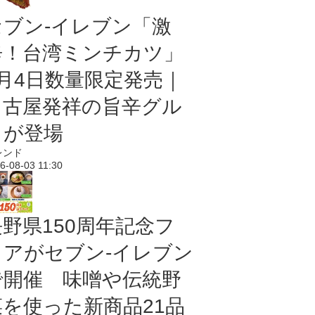
セブン-イレブン「激
辛！台湾ミンチカツ」
8月4日数量限定発売｜
名古屋発祥の旨辛グル
メが登場
レンド
6-08-03 11:30
長野県150周年記念フ
ェアがセブン-イレブン
で開催 味噌や伝統野
菜を使った新商品21品