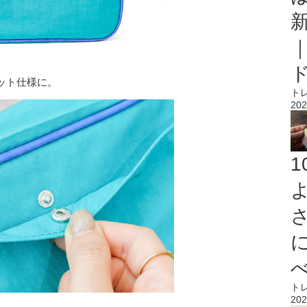
ット仕様に。
ト
202
ト
202