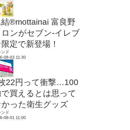
結®mottainai 富良野
メロンがセブン‐イレブ
ン限定で新登場！
レンド
6-08-03 11:30
枚22円って衝撃…100
均で買えるとは思って
なかった衛生グッズ
レンド
6-08-01 11:00