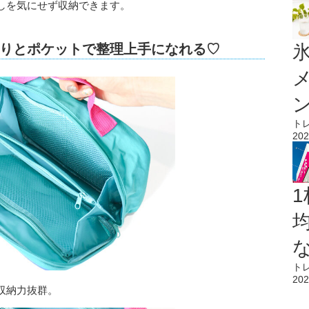
しを気にせず収納できます。
りとポケットで整理上手になれる♡
氷
ト
202
1
ト
202
収納力抜群。