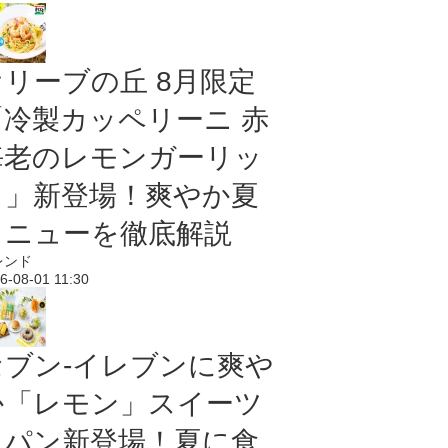
オリーブの丘 8月限定
「冷製カッペリーニ 赤
海老のレモンガーリッ
ク」新登場！爽やか夏
メニューを徹底解説
レンド
6-08-01 11:30
セブン‐イレブンに爽や
か「レモン」スイーツ
＆パン新登場！夏に食