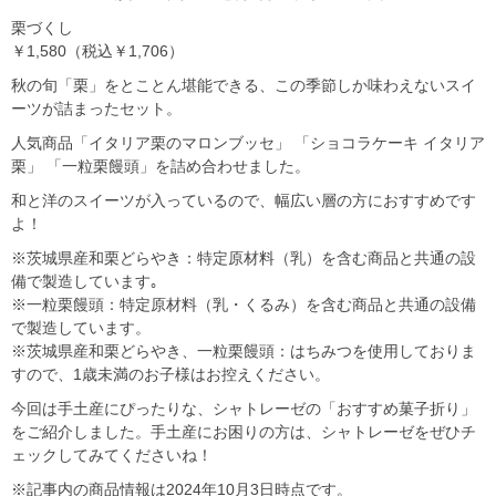
栗づくし
￥1,580（税込￥1,706）
秋の旬「栗」をとことん堪能できる、この季節しか味わえないスイ
ーツが詰まったセット。
人気商品「イタリア栗のマロンブッセ」 「ショコラケーキ イタリア
栗」 「一粒栗饅頭」を詰め合わせました。
和と洋のスイーツが入っているので、幅広い層の方におすすめです
よ！
※茨城県産和栗どらやき：特定原材料（乳）を含む商品と共通の設
備で製造しています｡
※一粒栗饅頭：特定原材料（乳・くるみ）を含む商品と共通の設備
で製造しています。
※茨城県産和栗どらやき、一粒栗饅頭：はちみつを使用しておりま
すので、1歳未満のお子様はお控えください。
今回は手土産にぴったりな、シャトレーゼの「おすすめ菓子折り」
をご紹介しました。手土産にお困りの方は、シャトレーゼをぜひチ
ェックしてみてくださいね！
※記事内の商品情報は2024年10月3日時点です。