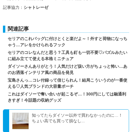
記事協力：
シャトレーゼ
関連記事
セリアのこれバッグに付けとくと楽だよ～！外すと荷物になっち
ゃう…アレをかけられるフック
セリアのコレなんだと思う？工具も釘も一切不要♡パズルみたい
に組み立てて使える本格ミニチュア
ダイソーさんありがとう！人気だけど扱い方がちょっと怖い…あ
のお洒落インテリア風の商品を発見
宝島さんっ…コレ付録って信じられん！結局こういうのが一番使
える♡人気ブランドの大容量ポーチ
これはダイソーで奪い合いが起こるぞ…！300円にしては融通利
きすぎ！今話題の収納グッズ
知ってたらダイソー以外で買わなかったのに…！
ちょい高でも買って損なし...