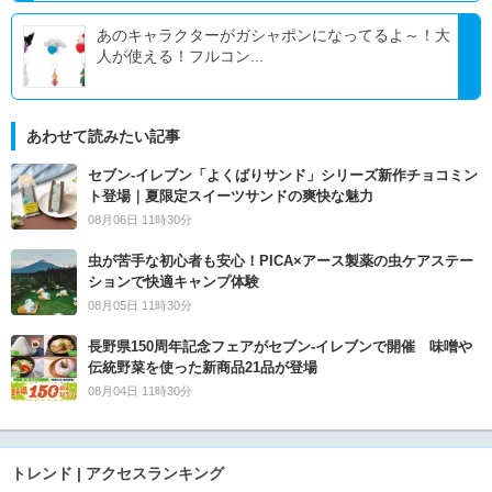
あのキャラクターがガシャポンになってるよ～！大
人が使える！フルコン...
あわせて読みたい記事
セブン‐イレブン「よくばりサンド」シリーズ新作チョコミン
ト登場｜夏限定スイーツサンドの爽快な魅力
08月06日 11時30分
虫が苦手な初心者も安心！PICA×アース製薬の虫ケアステー
ションで快適キャンプ体験
08月05日 11時30分
長野県150周年記念フェアがセブン-イレブンで開催 味噌や
伝統野菜を使った新商品21品が登場
08月04日 11時30分
トレンド | アクセスランキング