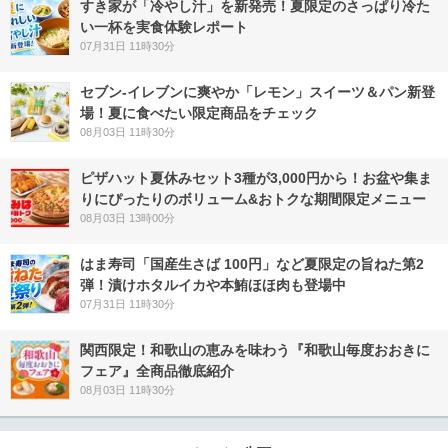
すき家が「冷やし汁」を新発売！夏限定のさっぱり冷た
い一杯を実食体験レポート
07月31日 11時30分
セブン‐イレブンに爽やか「レモン」スイーツ＆パン新登
場！夏に食べたい限定商品をチェック
08月03日 11時30分
ピザハット夏休みセット3種が3,000円から！お盆や集ま
りにぴったりのボリューム&おトクな期間限定メニュー
08月03日 13時00分
はま寿司「国産生さば 100円」など夏限定の旨ねた第2
弾！漬けホタルイカや本鮪ほほ肉も登場中
07月31日 11時30分
関西限定！和歌山の恵みを味わう『和歌山毎度おおきに
フェア』全商品徹底紹介
08月03日 11時30分