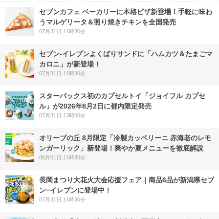
セブンカフェ ベーカリーに本格ピザ新登場！手軽に味わ
うマルゲリータ＆照り焼きチキンを全国発売
07月31日 11時30分
セブン‐イレブンよくばりサンドに「ハムカツ＆たまごマ
カロニ」が新登場！
07月31日 11時30分
スターバックス初のカプセルトイ「ジョイフル カプセ
ル」が2026年8月2日に都内限定発売
07月31日 13時00分
オリーブの丘 8月限定「冷製カッペリーニ 赤海老のレモ
ンガーリック」新登場！爽やか夏メニューを徹底解説
08月01日 11時30分
長岡まつり大花火大会応援フェア｜商品6品が新潟県セブ
ン−イレブンに登場中！
07月31日 11時30分