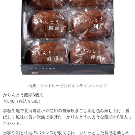
出典：シャトレーゼ公式オンラインショップ
かりんとう饅頭6個入
￥540（税込￥583）
黒糖生地で北海道産小豆使用の自家炊きこし餡を包み蒸し上げ、香
ばしく風味の良い米油で揚げた、かりんとうのような饅頭が6個入っ
たセット。
形状や餡と生地のバランスが改良され、カリッとした食感を楽しめ