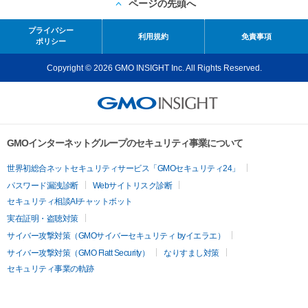
ページの先頭へ
プライバシー
利用規約
免責事項
ポリシー
Copyright © 2026 GMO INSIGHT Inc. All Rights Reserved.
GMOインターネットグループのセキュリティ事業について
世界初総合ネットセキュリティサービス「GMOセキュリティ24」
パスワード漏洩診断
Webサイトリスク診断
セキュリティ相談AIチャットボット
実在証明・盗聴対策
サイバー攻撃対策（GMOサイバーセキュリティ byイエラエ）
サイバー攻撃対策（GMO Flatt Security）
なりすまし対策
セキュリティ事業の軌跡