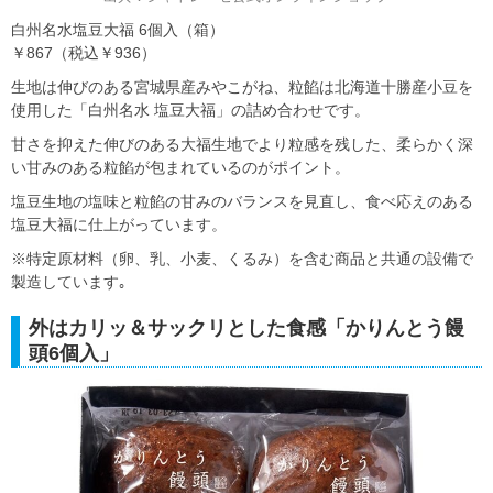
白州名水塩豆大福 6個入（箱）
￥867（税込￥936）
生地は伸びのある宮城県産みやこがね、粒餡は北海道十勝産小豆を
使用した「白州名水 塩豆大福」の詰め合わせです。
甘さを抑えた伸びのある大福生地でより粒感を残した、柔らかく深
い甘みのある粒餡が包まれているのがポイント。
塩豆生地の塩味と粒餡の甘みのバランスを見直し、食べ応えのある
塩豆大福に仕上がっています。
※特定原材料（卵、乳、小麦、くるみ）を含む商品と共通の設備で
製造しています｡
外はカリッ＆サックリとした食感「かりんとう饅
頭6個入」