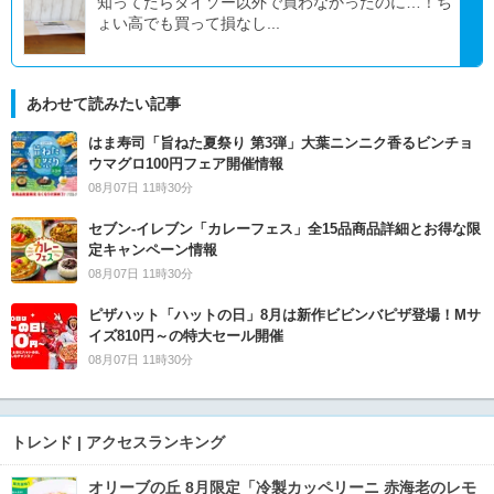
知ってたらダイソー以外で買わなかったのに…！ち
ょい高でも買って損なし...
あわせて読みたい記事
はま寿司「旨ねた夏祭り 第3弾」大葉ニンニク香るビンチョ
ウマグロ100円フェア開催情報
08月07日 11時30分
セブン‐イレブン「カレーフェス」全15品商品詳細とお得な限
定キャンペーン情報
08月07日 11時30分
ピザハット「ハットの日」8月は新作ビビンバピザ登場！Mサ
イズ810円～の特大セール開催
08月07日 11時30分
トレンド | アクセスランキング
オリーブの丘 8月限定「冷製カッペリーニ 赤海老のレモ