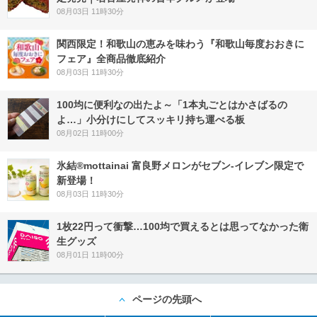
08月03日 11時30分
関西限定！和歌山の恵みを味わう『和歌山毎度おおきに
フェア』全商品徹底紹介
08月03日 11時30分
100均に便利なの出たよ～「1本丸ごとはかさばるの
よ…」小分けにしてスッキリ持ち運べる板
08月02日 11時00分
氷結®mottainai 富良野メロンがセブン‐イレブン限定で
新登場！
08月03日 11時30分
1枚22円って衝撃…100均で買えるとは思ってなかった衛
生グッズ
08月01日 11時00分
ページの先頭へ