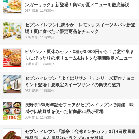
ンガーリック」新登場！爽やか夏メニューを徹底解説
08月01日 11時30分
セブン‐イレブンに爽やか「レモン」スイーツ＆パン新登
場！夏に食べたい限定商品をチェック
08月03日 11時30分
ピザハット夏休みセット3種が3,000円から！お盆や集ま
りにぴったりのボリューム&おトクな期間限定メニュー
08月03日 13時00分
セブン‐イレブン「よくばりサンド」シリーズ新作チョコ
ミント登場｜夏限定スイーツサンドの爽快な魅力
08月06日 11時30分
長野県150周年記念フェアがセブン-イレブンで開催 味
噌や伝統野菜を使った新商品21品が登場
08月04日 11時30分
セブン-イレブン「激辛！台湾ミンチカツ」8月4日数量限
定発売｜名古屋発祥の旨辛グルメが登場