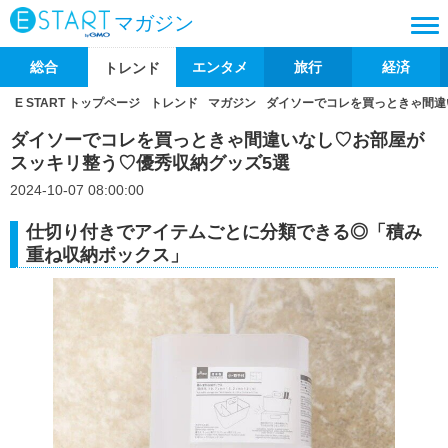
マガジン
総合
エンタメ
旅行
経済
トレンド
E START トップページ
トレンド
マガジン
ダイソーでコレを買っときゃ間違
ダイソーでコレを買っときゃ間違いなし♡お部屋が
スッキリ整う♡優秀収納グッズ5選
2024-10-07 08:00:00
仕切り付きでアイテムごとに分類できる◎「積み
重ね収納ボックス」