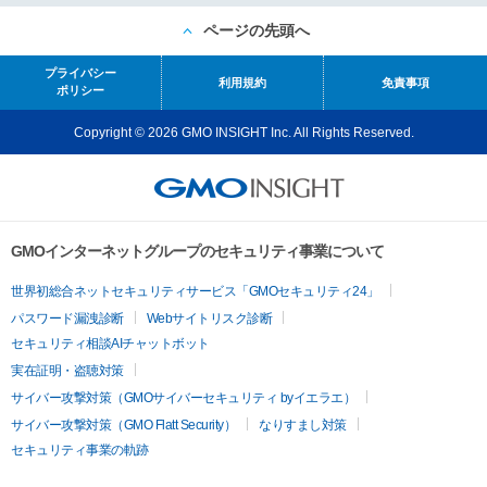
ページの先頭へ
プライバシー
利用規約
免責事項
ポリシー
Copyright © 2026 GMO INSIGHT Inc. All Rights Reserved.
GMOインターネットグループのセキュリティ事業について
世界初総合ネットセキュリティサービス「GMOセキュリティ24」
パスワード漏洩診断
Webサイトリスク診断
セキュリティ相談AIチャットボット
実在証明・盗聴対策
サイバー攻撃対策（GMOサイバーセキュリティ byイエラエ）
サイバー攻撃対策（GMO Flatt Security）
なりすまし対策
セキュリティ事業の軌跡