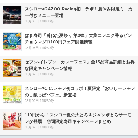
スシロー×GAZOO Racing初コラボ！夏休み限定ミニカ
ー付きメニュー登場
08月08日 11時30分
はま寿司「旨ねた夏祭り 第3弾」大葉ニンニク香るビン
チョウマグロ100円フェア開催情報
08月07日 11時30分
セブン‐イレブン「カレーフェス」全15品商品詳細とお得
な限定キャンペーン情報
08月07日 11時30分
スシロー×C.C.レモン初コラボ！夏限定「おいしーレモン
の甘酸っぱパフェ」新登場
08月09日 11時30分
110円から！スシロー夏の大とろ＆ジャンボとろサーモ
ンが登場―期間限定寿司キャンペーンまとめ
08月07日 11時30分