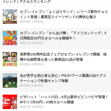
トレンド | アクセスランキング
セブン‐イレブン「よくばりサンド」シリーズ新作チョコ
ミント登場｜夏限定スイーツサンドの爽快な魅力
08月06日 11時30分
セブン‐イレブン「からあげ棒」「アメリカンドッグ」3
日間限定30円引きセールを開催中！
08月07日 11時30分
長野県150周年記念フェアがセブン-イレブンで開催 味
噌や伝統野菜を使った新商品21品が登場
08月04日 11時30分
虫が苦手な初心者も安心！PICA×アース製薬の虫ケアス
テーションで快適キャンプ体験
08月05日 11時30分
ピザハット「ハットの日」8月は新作ビビンバピザ登場！
Mサイズ810円～の特大セール開催
08月07日 11時30分