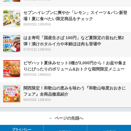
セブン‐イレブンに爽やか「レモン」スイーツ＆パン新登
場！夏に食べたい限定商品をチェック
08月03日 11時30分
はま寿司「国産生さば 100円」など夏限定の旨ねた第2
弾！漬けホタルイカや本鮪ほほ肉も登場中
07月31日 11時30分
ピザハット夏休みセット3種が3,000円から！お盆や集ま
りにぴったりのボリューム&おトクな期間限定メニュー
08月03日 13時00分
関西限定！和歌山の恵みを味わう『和歌山毎度おおきに
フェア』全商品徹底紹介
08月03日 11時30分
ページの先頭へ
プライバシー