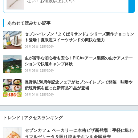
ない！お値段以上にいい...
あわせて読みたい記事
セブン‐イレブン「よくばりサンド」シリーズ新作チョコミン
ト登場｜夏限定スイーツサンドの爽快な魅力
08月06日 11時30分
虫が苦手な初心者も安心！PICA×アース製薬の虫ケアステー
ションで快適キャンプ体験
08月05日 11時30分
長野県150周年記念フェアがセブン-イレブンで開催 味噌や
伝統野菜を使った新商品21品が登場
08月04日 11時30分
トレンド | アクセスランキング
セブンカフェ ベーカリーに本格ピザ新登場！手軽に味わ
うマルゲリータ＆照り焼きチキンを全国発売