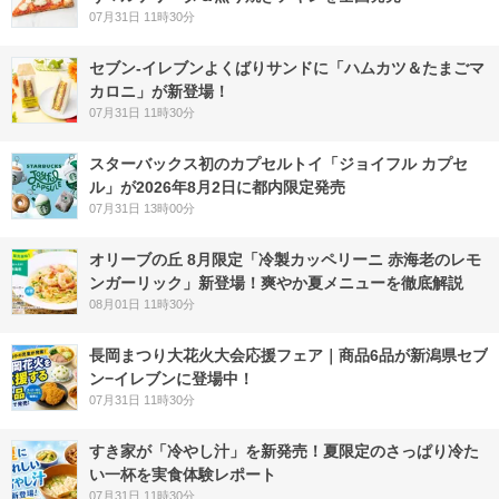
07月31日 11時30分
セブン‐イレブンよくばりサンドに「ハムカツ＆たまごマ
カロニ」が新登場！
07月31日 11時30分
スターバックス初のカプセルトイ「ジョイフル カプセ
ル」が2026年8月2日に都内限定発売
07月31日 13時00分
オリーブの丘 8月限定「冷製カッペリーニ 赤海老のレモ
ンガーリック」新登場！爽やか夏メニューを徹底解説
08月01日 11時30分
長岡まつり大花火大会応援フェア｜商品6品が新潟県セブ
ン−イレブンに登場中！
07月31日 11時30分
すき家が「冷やし汁」を新発売！夏限定のさっぱり冷た
い一杯を実食体験レポート
07月31日 11時30分