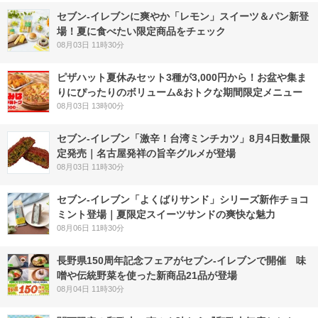
セブン‐イレブンに爽やか「レモン」スイーツ＆パン新登
場！夏に食べたい限定商品をチェック
08月03日 11時30分
ピザハット夏休みセット3種が3,000円から！お盆や集ま
りにぴったりのボリューム&おトクな期間限定メニュー
08月03日 13時00分
セブン-イレブン「激辛！台湾ミンチカツ」8月4日数量限
定発売｜名古屋発祥の旨辛グルメが登場
08月03日 11時30分
セブン‐イレブン「よくばりサンド」シリーズ新作チョコ
ミント登場｜夏限定スイーツサンドの爽快な魅力
08月06日 11時30分
長野県150周年記念フェアがセブン-イレブンで開催 味
噌や伝統野菜を使った新商品21品が登場
08月04日 11時30分