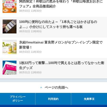
関西限定！和歌山の恵みを味わう『和歌山毎度おおきに
フェア』全商品徹底紹介
08月03日 11時30分
100均に便利なの出たよ～「1本丸ごとはかさばるの
よ…」小分けにしてスッキリ持ち運べる板
08月02日 11時00分
氷結®mottainai 富良野メロンがセブン‐イレブン限定で
新登場！
08月03日 11時30分
1枚22円って衝撃…100均で買えるとは思ってなかった衛
生グッズ
08月01日 11時00分
ページの先頭へ
プライバシー
利用規約
免責事項
ポリシー