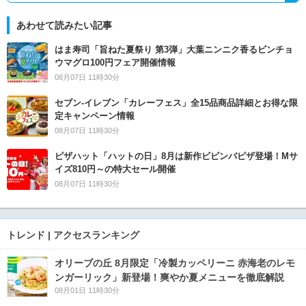
あわせて読みたい記事
はま寿司「旨ねた夏祭り 第3弾」大葉ニンニク香るビンチョ
ウマグロ100円フェア開催情報
08月07日 11時30分
セブン‐イレブン「カレーフェス」全15品商品詳細とお得な限
定キャンペーン情報
08月07日 11時30分
ピザハット「ハットの日」8月は新作ビビンバピザ登場！Mサ
イズ810円～の特大セール開催
08月07日 11時30分
トレンド | アクセスランキング
オリーブの丘 8月限定「冷製カッペリーニ 赤海老のレモ
ンガーリック」新登場！爽やか夏メニューを徹底解説
08月01日 11時30分