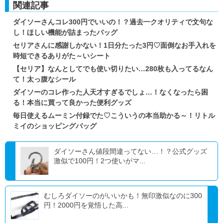
関連記事
ダイソーさんコレ300円でいいの！？過去一クオリティで文句な
し！ほしい機能が詰まったバッグ
セリアさんに感謝しかない！1日分たった3円♡面倒なお手入れを
時短できるありがた～いシート
【セリア】なんとしてでも使い切りたい…280枚も入ってるなん
て！太っ腹なシール
ダイソーのコレ作った人天才すぎるでしょ…！なくなったら困
る！本当に買って良かった便利グッズ
毎日使えるムーミン付録でた♡こういうの本当助かる～！リトル
ミイのショッピングバッグ
ダイソーさん値段間違ってない…！？公式グッズ
激似で100円！2つ使いがマ...
むしろダイソーのがいいかも！無印激似なのに300
円！2000円を覚悟した高...