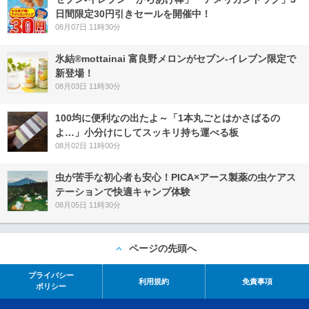
日間限定30円引きセールを開催中！
08月07日 11時30分
氷結®mottainai 富良野メロンがセブン‐イレブン限定で
新登場！
08月03日 11時30分
100均に便利なの出たよ～「1本丸ごとはかさばるの
よ…」小分けにしてスッキリ持ち運べる板
08月02日 11時00分
虫が苦手な初心者も安心！PICA×アース製薬の虫ケアス
テーションで快適キャンプ体験
08月05日 11時30分
ページの先頭へ
プライバシー
利用規約
免責事項
ポリシー