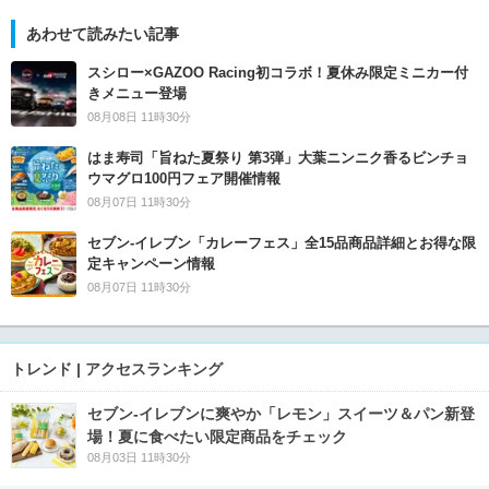
あわせて読みたい記事
スシロー×GAZOO Racing初コラボ！夏休み限定ミニカー付
きメニュー登場
08月08日 11時30分
はま寿司「旨ねた夏祭り 第3弾」大葉ニンニク香るビンチョ
ウマグロ100円フェア開催情報
08月07日 11時30分
セブン‐イレブン「カレーフェス」全15品商品詳細とお得な限
定キャンペーン情報
08月07日 11時30分
トレンド | アクセスランキング
セブン‐イレブンに爽やか「レモン」スイーツ＆パン新登
場！夏に食べたい限定商品をチェック
08月03日 11時30分