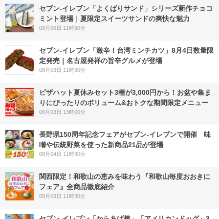
セブン‐イレブン「よくばりサンド」シリーズ新作チョコ
ミント登場｜夏限定スイーツサンドの爽快な魅力
08月06日 11時30分
セブン-イレブン「激辛！台湾ミンチカツ」8月4日数量限
定発売｜名古屋発祥の旨辛グルメが登場
08月03日 11時30分
ピザハット夏休みセット3種が3,000円から！お盆や集ま
りにぴったりのボリューム&おトクな期間限定メニュー
08月03日 13時00分
長野県150周年記念フェアがセブン-イレブンで開催 味
噌や伝統野菜を使った新商品21品が登場
08月04日 11時30分
関西限定！和歌山の恵みを味わう『和歌山毎度おおきに
フェア』全商品徹底紹介
08月03日 11時30分
セブン‐イレブン「からあげ棒」「アメリカンドッグ」3