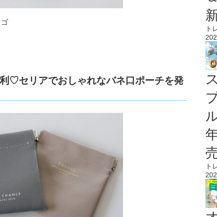
ロゴ
ト
202
利♡セリアでおしゃれなバネ口ポーチを発
ル
ト
202