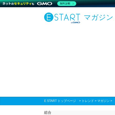
無料診断
マガジン
E START トップページ
>
トレンド
>
マガジン
総合