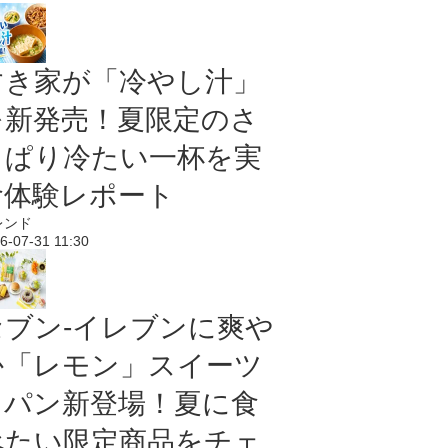
すき家が「冷やし汁」
を新発売！夏限定のさ
っぱり冷たい一杯を実
食体験レポート
レンド
6-07-31 11:30
セブン‐イレブンに爽や
か「レモン」スイーツ
＆パン新登場！夏に食
べたい限定商品をチェ