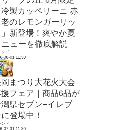
「冷製カッペリーニ 赤
海老のレモンガーリッ
ク」新登場！爽やか夏
メニューを徹底解説
レンド
6-08-01 11:30
長岡まつり大花火大会
応援フェア｜商品6品が
新潟県セブン−イレブ
ンに登場中！
レンド
6-07-31 11:30