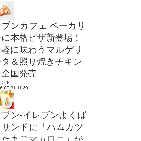
セブンカフェ ベーカリ
ーに本格ピザ新登場！
手軽に味わうマルゲリ
ータ＆照り焼きチキン
を全国発売
レンド
6-07-31 11:30
セブン‐イレブンよくば
りサンドに「ハムカツ
＆たまごマカロニ」が