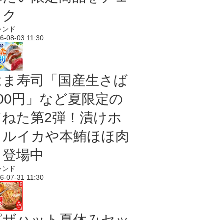
ック
レンド
6-08-03 11:30
はま寿司「国産生さば
100円」など夏限定の
旨ねた第2弾！漬けホ
タルイカや本鮪ほほ肉
も登場中
レンド
6-07-31 11:30
ピザハット夏休みセッ