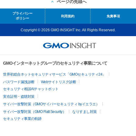
ページの先頭へ
プライバシー
利用規約
免責事項
ポリシー
Copyright © 2026 GMO INSIGHT Inc. All Rights Reserved.
GMOインターネットグループのセキュリティ事業について
世界初総合ネットセキュリティサービス「GMOセキュリティ24」
パスワード漏洩診断
Webサイトリスク診断
セキュリティ相談AIチャットボット
実在証明・盗聴対策
サイバー攻撃対策（GMOサイバーセキュリティ byイエラエ）
サイバー攻撃対策（GMO Flatt Security）
なりすまし対策
セキュリティ事業の軌跡