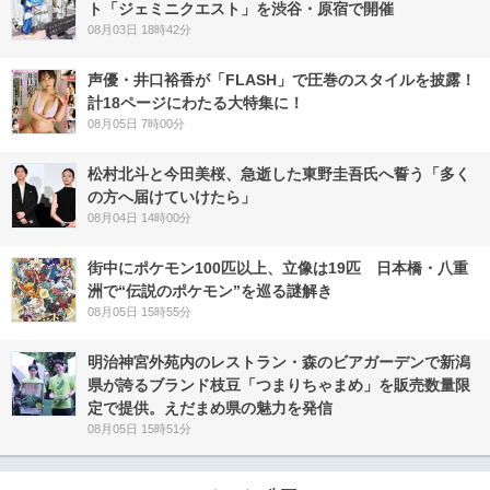
ト「ジェミニクエスト」を渋谷・原宿で開催
08月03日 18時42分
声優・井口裕香が「FLASH」で圧巻のスタイルを披露！
計18ページにわたる大特集に！
08月05日 7時00分
松村北斗と今田美桜、急逝した東野圭吾氏へ誓う「多く
の方へ届けていけたら」
08月04日 14時00分
街中にポケモン100匹以上、立像は19匹 日本橋・八重
洲で“伝説のポケモン”を巡る謎解き
08月05日 15時55分
明治神宮外苑内のレストラン・森のビアガーデンで新潟
県が誇るブランド枝豆「つまりちゃまめ」を販売数量限
定で提供。えだまめ県の魅力を発信
08月05日 15時51分