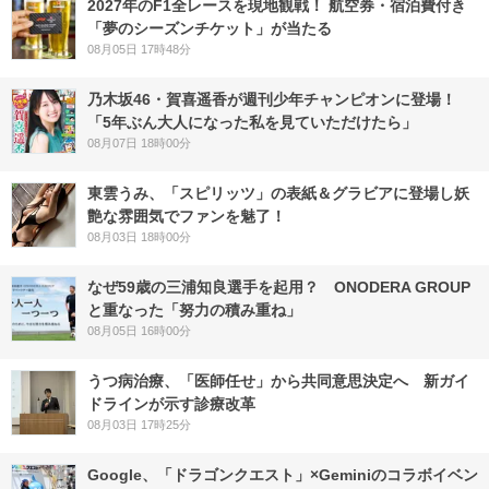
2027年のF1全レースを現地観戦！ 航空券・宿泊費付き
「夢のシーズンチケット」が当たる
08月05日 17時48分
乃木坂46・賀喜遥香が週刊少年チャンピオンに登場！
「5年ぶん大人になった私を見ていただけたら」
08月07日 18時00分
東雲うみ、「スピリッツ」の表紙＆グラビアに登場し妖
艶な雰囲気でファンを魅了！
08月03日 18時00分
なぜ59歳の三浦知良選手を起用？ ONODERA GROUP
と重なった「努力の積み重ね」
08月05日 16時00分
うつ病治療、「医師任せ」から共同意思決定へ 新ガイ
ドラインが示す診療改革
08月03日 17時25分
Google、「ドラゴンクエスト」×Geminiのコラボイベン