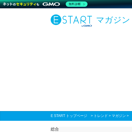
無料診断
マガジン
E START トップページ
>
トレンド
>
マガジン
総合