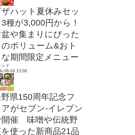
ピザハット夏休みセッ
3種が3,000円から！
お盆や集まりにぴった
りのボリューム&おト
クな期間限定メニュー
レンド
6-08-03 13:00
長野県150周年記念フ
ェアがセブン-イレブン
で開催 味噌や伝統野
菜を使った新商品21品