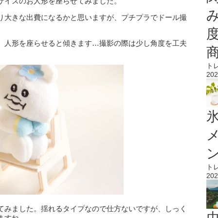
サイズのお人形を座らせてみました。
り大きな出費になるかと思いますが、プチプラでドール撮
、人形を座らせると傾きます…撮影の際は少し角度を工夫
ト
202
氷
ト
202
てみました。揺れるタイプなので仕方ないですが、しっく
ますね…