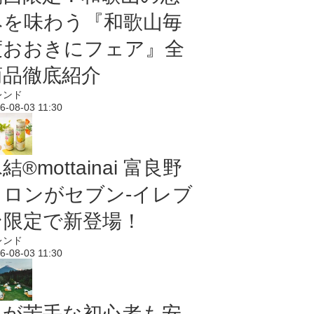
みを味わう『和歌山毎
度おおきにフェア』全
商品徹底紹介
レンド
6-08-03 11:30
結®mottainai 富良野
メロンがセブン‐イレブ
ン限定で新登場！
レンド
6-08-03 11:30
虫が苦手な初心者も安