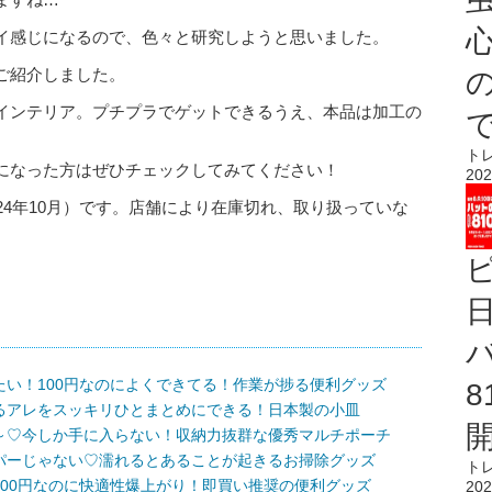
心
イ感じになるので、色々と研究しようと思いました。
ご紹介しました。
インテリア。プチプラでゲットできるうえ、本品は加工の
ト
になった方はぜひチェックしてみてください！
202
24年10月）です。店舗により在庫切れ、取り扱っていな
い！100円なのによくできてる！作業が捗る便利グッズ
るアレをスッキリひとまとめにできる！日本製の小皿
～♡今しか手に入らない！収納力抜群な優秀マルチポーチ
パーじゃない♡濡れるとあることが起きるお掃除グッズ
ト
00円なのに快適性爆上がり！即買い推奨の便利グッズ
202