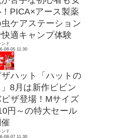
！PICA×アース製薬
の虫ケアステーション
で快適キャンプ体験
レンド
6-08-05 11:30
ピザハット「ハットの
日」8月は新作ビビン
バピザ登場！Mサイズ
810円～の特大セール
開催
レンド
6-08-07 11:30