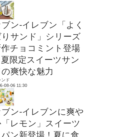
セブン‐イレブン「よく
ばりサンド」シリーズ
新作チョコミント登場
｜夏限定スイーツサン
ドの爽快な魅力
レンド
6-08-06 11:30
セブン‐イレブンに爽や
か「レモン」スイーツ
＆パン新登場！夏に食