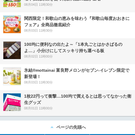
08月04日 11時30分
関西限定！和歌山の恵みを味わう『和歌山毎度おおきに
フェア』全商品徹底紹介
08月03日 11時30分
100均に便利なの出たよ～「1本丸ごとはかさばるの
よ…」小分けにしてスッキリ持ち運べる板
08月02日 11時00分
氷結®mottainai 富良野メロンがセブン‐イレブン限定で
新登場！
08月03日 11時30分
1枚22円って衝撃…100均で買えるとは思ってなかった衛
生グッズ
08月01日 11時00分
ページの先頭へ