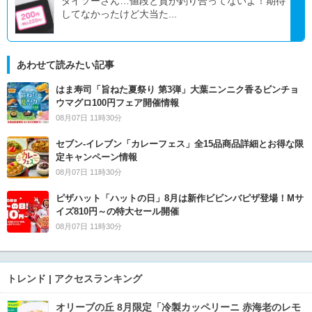
ダイソーさん…値段と質が釣り合ってないよ！期待
してなかったけど大当た...
あわせて読みたい記事
はま寿司「旨ねた夏祭り 第3弾」大葉ニンニク香るビンチョ
ウマグロ100円フェア開催情報
08月07日 11時30分
セブン‐イレブン「カレーフェス」全15品商品詳細とお得な限
定キャンペーン情報
08月07日 11時30分
ピザハット「ハットの日」8月は新作ビビンバピザ登場！Mサ
イズ810円～の特大セール開催
08月07日 11時30分
トレンド | アクセスランキング
オリーブの丘 8月限定「冷製カッペリーニ 赤海老のレモ