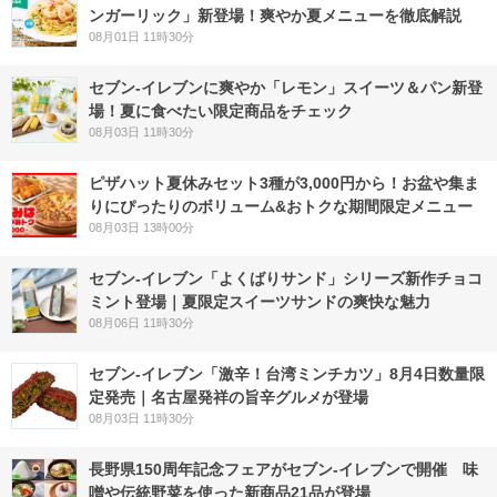
ンガーリック」新登場！爽やか夏メニューを徹底解説
08月01日 11時30分
セブン‐イレブンに爽やか「レモン」スイーツ＆パン新登
場！夏に食べたい限定商品をチェック
08月03日 11時30分
ピザハット夏休みセット3種が3,000円から！お盆や集ま
りにぴったりのボリューム&おトクな期間限定メニュー
08月03日 13時00分
セブン‐イレブン「よくばりサンド」シリーズ新作チョコ
ミント登場｜夏限定スイーツサンドの爽快な魅力
08月06日 11時30分
セブン-イレブン「激辛！台湾ミンチカツ」8月4日数量限
定発売｜名古屋発祥の旨辛グルメが登場
08月03日 11時30分
長野県150周年記念フェアがセブン-イレブンで開催 味
噌や伝統野菜を使った新商品21品が登場