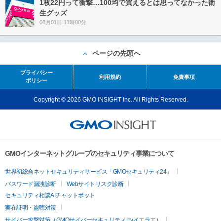
1枚22円って衝撃…100均で買えるとは思ってなかった衛
生グッズ
08月01日 11時00分
ページの先頭へ
プライバシー
利用規約
免責事項
ポリシー
Copyright © 2026 GMO INSIGHT Inc. All Rights Reserved.
GMOインターネットグループのセキュリティ事業について
世界初総合ネットセキュリティサービス「GMOセキュリティ24」
パスワード漏洩診断
Webサイトリスク診断
セキュリティ相談AIチャットボット
実在証明・盗聴対策
サイバー攻撃対策（GMOサイバーセキュリティ byイエラエ）