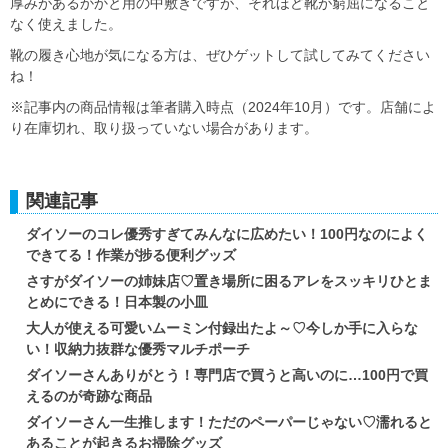
厚みがあるかかと用の中敷きですが、それほど靴が窮屈になること
なく使えました。
靴の履き心地が気になる方は、ぜひゲットして試してみてください
ね！
※記事内の商品情報は筆者購入時点（2024年10月）です。店舗によ
り在庫切れ、取り扱っていない場合があります。
関連記事
ダイソーのコレ優秀すぎてみんなに広めたい！100円なのによく
できてる！作業が捗る便利グッズ
さすがダイソーの姉妹店♡置き場所に困るアレをスッキリひとま
とめにできる！日本製の小皿
大人が使える可愛いムーミン付録出たよ～♡今しか手に入らな
い！収納力抜群な優秀マルチポーチ
ダイソーさんありがとう！専門店で買うと高いのに…100円で買
えるのが奇跡な商品
ダイソーさん一生推します！ただのペーパーじゃない♡濡れると
あることが起きるお掃除グッズ