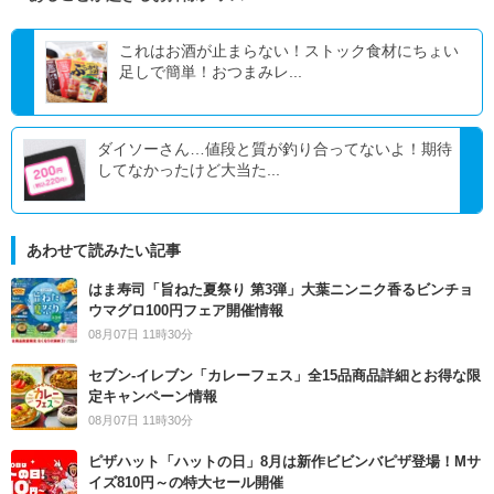
これはお酒が止まらない！ストック食材にちょい
足しで簡単！おつまみレ...
ダイソーさん…値段と質が釣り合ってないよ！期待
してなかったけど大当た...
あわせて読みたい記事
はま寿司「旨ねた夏祭り 第3弾」大葉ニンニク香るビンチョ
ウマグロ100円フェア開催情報
08月07日 11時30分
セブン‐イレブン「カレーフェス」全15品商品詳細とお得な限
定キャンペーン情報
08月07日 11時30分
ピザハット「ハットの日」8月は新作ビビンバピザ登場！Mサ
イズ810円～の特大セール開催