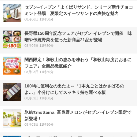
セブン‐イレブン「よくばりサンド」シリーズ新作チョコ
ミント登場｜夏限定スイーツサンドの爽快な魅力
08月06日 11時30分
長野県150周年記念フェアがセブン-イレブンで開催 味
噌や伝統野菜を使った新商品21品が登場
08月04日 11時30分
関西限定！和歌山の恵みを味わう『和歌山毎度おおきに
フェア』全商品徹底紹介
08月03日 11時30分
100均に便利なの出たよ～「1本丸ごとはかさばるの
よ…」小分けにしてスッキリ持ち運べる板
08月02日 11時00分
氷結®mottainai 富良野メロンがセブン‐イレブン限定で
新登場！
08月03日 11時30分