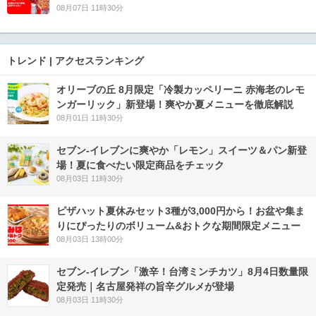
08月07日 11時30分
トレンド | アクセスランキング
オリーブの丘 8月限定「冷製カッペリーニ 赤海老のレモ
ンガーリック」新登場！爽やか夏メニューを徹底解説
08月01日 11時30分
セブン‐イレブンに爽やか「レモン」スイーツ＆パン新登
場！夏に食べたい限定商品をチェック
08月03日 11時30分
ピザハット夏休みセット3種が3,000円から！お盆や集ま
りにぴったりのボリューム&おトクな期間限定メニュー
08月03日 13時00分
セブン-イレブン「激辛！台湾ミンチカツ」8月4日数量限
定発売｜名古屋発祥の旨辛グルメが登場
08月03日 11時30分