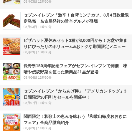
08月03日 11時30分
セブン-イレブン「激辛！台湾ミンチカツ」8月4日数量限
定発売｜名古屋発祥の旨辛グルメが登場
08月03日 11時30分
ピザハット夏休みセット3種が3,000円から！お盆や集ま
りにぴったりのボリューム&おトクな期間限定メニュー
08月03日 13時00分
長野県150周年記念フェアがセブン-イレブンで開催 味
噌や伝統野菜を使った新商品21品が登場
08月04日 11時30分
セブン‐イレブン「からあげ棒」「アメリカンドッグ」3
日間限定30円引きセールを開催中！
08月07日 11時30分
関西限定！和歌山の恵みを味わう『和歌山毎度おおきに
フェア』全商品徹底紹介
08月03日 11時30分