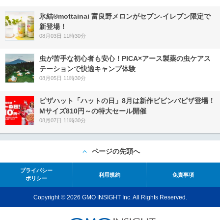
氷結®mottainai 富良野メロンがセブン‐イレブン限定で
新登場！
08月03日 11時30分
虫が苦手な初心者も安心！PICA×アース製薬の虫ケアス
テーションで快適キャンプ体験
08月05日 11時30分
ピザハット「ハットの日」8月は新作ビビンバピザ登場！
Mサイズ810円～の特大セール開催
08月07日 11時30分
ページの先頭へ
プライバシー
利用規約
免責事項
ポリシー
Copyright © 2026 GMO INSIGHT Inc. All Rights Reserved.