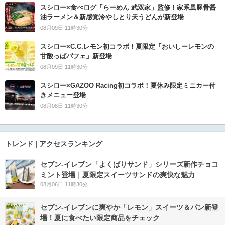
スシロー×食べログ「らーめん 武双家」監修！家系風豚骨醤
油ラーメン＆新感覚冷やしとり天うどんが新登場
08月09日 11時30分
スシロー×C.C.レモン初コラボ！夏限定「おいしーレモンの
甘酸っぱパフェ」新登場
08月09日 11時30分
スシロー×GAZOO Racing初コラボ！夏休み限定ミニカー付
きメニュー登場
08月08日 11時30分
トレンド | アクセスランキング
セブン‐イレブン「よくばりサンド」シリーズ新作チョコ
ミント登場｜夏限定スイーツサンドの爽快な魅力
08月06日 11時30分
セブン‐イレブンに爽やか「レモン」スイーツ＆パン新登
場！夏に食べたい限定商品をチェック