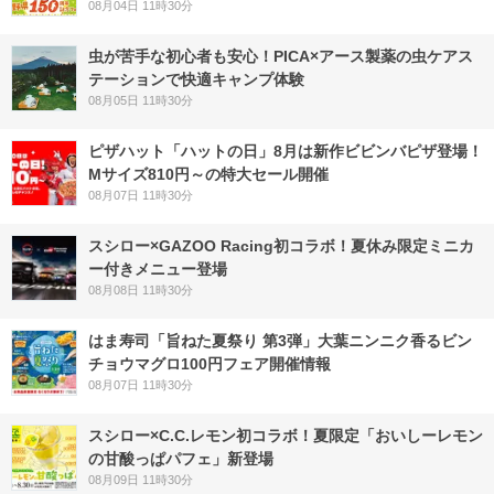
08月04日 11時30分
虫が苦手な初心者も安心！PICA×アース製薬の虫ケアス
テーションで快適キャンプ体験
08月05日 11時30分
ピザハット「ハットの日」8月は新作ビビンバピザ登場！
Mサイズ810円～の特大セール開催
08月07日 11時30分
スシロー×GAZOO Racing初コラボ！夏休み限定ミニカ
ー付きメニュー登場
08月08日 11時30分
はま寿司「旨ねた夏祭り 第3弾」大葉ニンニク香るビン
チョウマグロ100円フェア開催情報
08月07日 11時30分
スシロー×C.C.レモン初コラボ！夏限定「おいしーレモン
の甘酸っぱパフェ」新登場
08月09日 11時30分