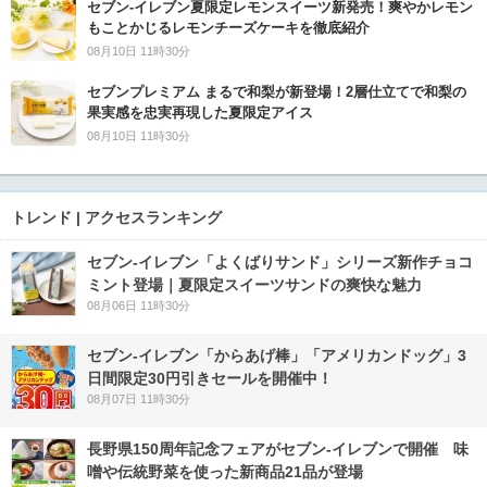
セブン‐イレブン夏限定レモンスイーツ新発売！爽やかレモン
もことかじるレモンチーズケーキを徹底紹介
08月10日 11時30分
セブンプレミアム まるで和梨が新登場！2層仕立てで和梨の
果実感を忠実再現した夏限定アイス
08月10日 11時30分
トレンド | アクセスランキング
セブン‐イレブン「よくばりサンド」シリーズ新作チョコ
ミント登場｜夏限定スイーツサンドの爽快な魅力
08月06日 11時30分
セブン‐イレブン「からあげ棒」「アメリカンドッグ」3
日間限定30円引きセールを開催中！
08月07日 11時30分
長野県150周年記念フェアがセブン-イレブンで開催 味
噌や伝統野菜を使った新商品21品が登場