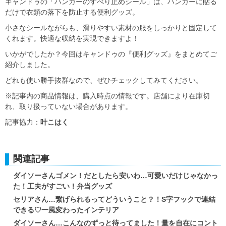
キャンドゥの「ハンガーのすべり止めシール」は、ハンガーに貼る
だけで衣類の落下を防止する便利グッズ。
小さなシールながらも、滑りやすい素材の服をしっかりと固定して
くれます。快適な収納を実現できますよ！
いかがでしたか？今回はキャンドゥの『便利グッズ』をまとめてご
紹介しました。
どれも使い勝手抜群なので、ぜひチェックしてみてください。
※記事内の商品情報は、購入時点の情報です。店舗により在庫切
れ、取り扱っていない場合があります。
記事協力：
叶こはく
関連記事
ダイソーさんゴメン！だとしたら安いわ…可愛いだけじゃなかっ
た！工夫がすごい！弁当グッズ
セリアさん…繋げられるってどういうこと？！S字フックで連結
できる♡一風変わったインテリア
ダイソーさん…こんなのずっと待ってました！量を自在にコント