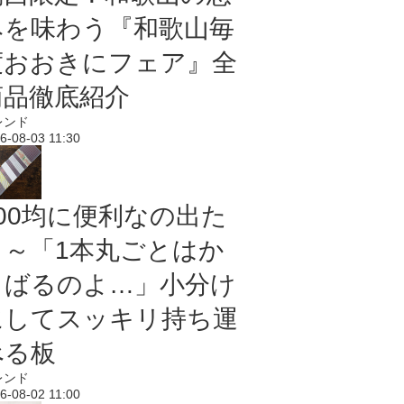
みを味わう『和歌山毎
度おおきにフェア』全
商品徹底紹介
レンド
6-08-03 11:30
100均に便利なの出た
よ～「1本丸ごとはか
さばるのよ…」小分け
にしてスッキリ持ち運
べる板
レンド
6-08-02 11:00