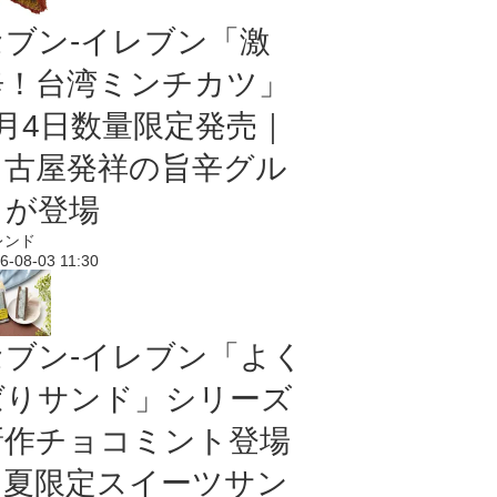
セブン-イレブン「激
辛！台湾ミンチカツ」
8月4日数量限定発売｜
名古屋発祥の旨辛グル
メが登場
レンド
6-08-03 11:30
セブン‐イレブン「よく
ばりサンド」シリーズ
新作チョコミント登場
｜夏限定スイーツサン