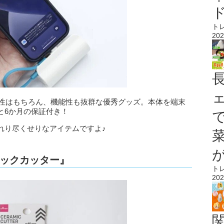
ト
202
ン性はもちろん、機能性も抜群な優秀グッズ。本体を端末
と6か月の保証付き！
れり尽くせりなアイテムですよ♪
ックカッター』
ト
202