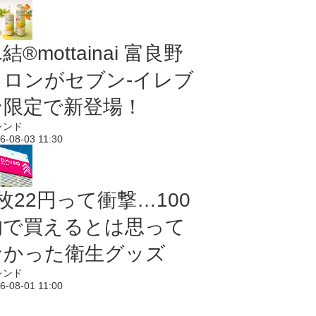
結®mottainai 富良野
メロンがセブン‐イレブ
ン限定で新登場！
レンド
6-08-03 11:30
枚22円って衝撃…100
均で買えるとは思って
なかった衛生グッズ
レンド
6-08-01 11:00