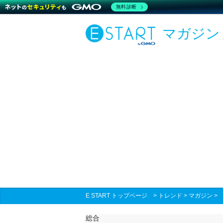
無料診断
マガジン
E START トップページ
>
トレンド
>
マガジン
総合