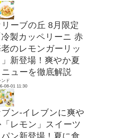
オリーブの丘 8月限定
「冷製カッペリーニ 赤
海老のレモンガーリッ
ク」新登場！爽やか夏
メニューを徹底解説
レンド
6-08-01 11:30
セブン‐イレブンに爽や
か「レモン」スイーツ
＆パン新登場！夏に食