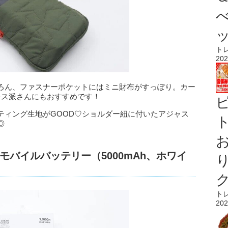
ト
202
ろん、ファスナーポケットにはミニ財布がすっぽり。カー
レス派さんにもおすすめです！
ティング生地がGOOD♡ショルダー紐に付いたアジャス
ト
◎
バイルバッテリー（5000mAh、ホワイ
ト
202