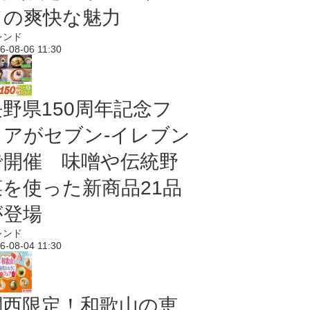
ドの爽快な魅力
レンド
6-08-06 11:30
長野県150周年記念フ
ェアがセブン-イレブン
で開催 味噌や伝統野
菜を使った新商品21品
が登場
レンド
6-08-04 11:30
関西限定！和歌山の恵