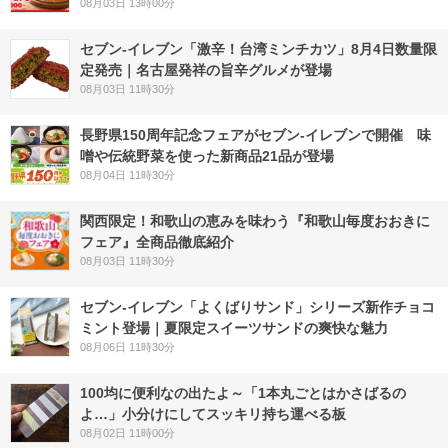
08月03日 13時00分
セブン-イレブン「激辛！台湾ミンチカツ」8月4日数量限
定発売｜名古屋発祥の旨辛グルメが登場
08月03日 11時30分
長野県150周年記念フェアがセブン-イレブンで開催 味
噌や伝統野菜を使った新商品21品が登場
08月04日 11時30分
関西限定！和歌山の恵みを味わう『和歌山毎度おおきに
フェア』全商品徹底紹介
08月03日 11時30分
セブン‐イレブン「よくばりサンド」シリーズ新作チョコ
ミント登場｜夏限定スイーツサンドの爽快な魅力
08月06日 11時30分
100均に便利なの出たよ～「1本丸ごとはかさばるの
よ…」小分けにしてスッキリ持ち運べる板
08月02日 11時00分