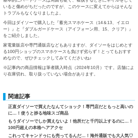
基本的にハードケースは周囲も硬く、着脱するときにネイルをして
いると傷めがちだったのですが、このケースに変えてからはそんな
トラブルもなくなりましたよ。
今回はダイソーで購入した『蓄光スマホケース（14＆13、イエロ
ー）』と『ダブルガードケース（アイフォーン用、15、クリア）』
をご紹介しました。
家電量販店や専門通販店などもありますが、ダイソーをはじめとす
る100円ショップのスマホケースも負けず劣らず！とってもおすす
めなので、ぜひチェックしてみてくださいね♪
※記事内の商品情報は筆者購入時点（2024年10月）です。店舗によ
り在庫切れ、取り扱っていない場合があります。
関連記事
正直ダイソーで買えたなんてショック！専門店だともっと高いの
に…！使うと捗る地味スゴ商品
もうダイソーでしか買えないよ！他所だと千円以上するのに…！
100円超えの本格ヘアアクセ
これってキャンドゥにも売ってるんだ…！海外通販でも大人気♡