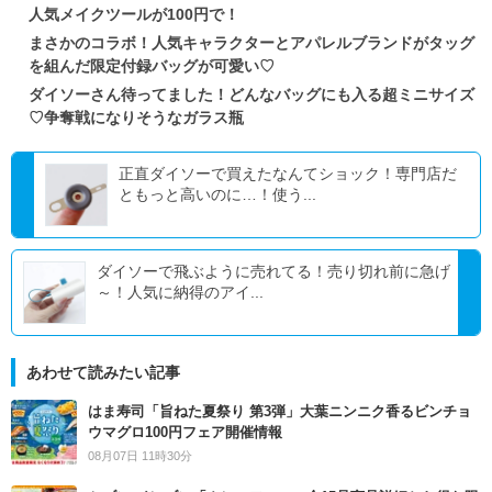
人気メイクツールが100円で！
まさかのコラボ！人気キャラクターとアパレルブランドがタッグ
を組んだ限定付録バッグが可愛い♡
ダイソーさん待ってました！どんなバッグにも入る超ミニサイズ
♡争奪戦になりそうなガラス瓶
正直ダイソーで買えたなんてショック！専門店だ
ともっと高いのに…！使う...
ダイソーで飛ぶように売れてる！売り切れ前に急げ
～！人気に納得のアイ...
あわせて読みたい記事
はま寿司「旨ねた夏祭り 第3弾」大葉ニンニク香るビンチョ
ウマグロ100円フェア開催情報
08月07日 11時30分