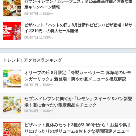
セブン‐イレブン「カレーフェス」全15品商品詳細とお得な限
定キャンペーン情報
08月07日 11時30分
ピザハット「ハットの日」8月は新作ビビンバピザ登場！Mサ
イズ810円～の特大セール開催
08月07日 11時30分
トレンド | アクセスランキング
オリーブの丘 8月限定「冷製カッペリーニ 赤海老のレモ
ンガーリック」新登場！爽やか夏メニューを徹底解説
08月01日 11時30分
セブン‐イレブンに爽やか「レモン」スイーツ＆パン新登
場！夏に食べたい限定商品をチェック
08月03日 11時30分
ピザハット夏休みセット3種が3,000円から！お盆や集ま
りにぴったりのボリューム&おトクな期間限定メニュー