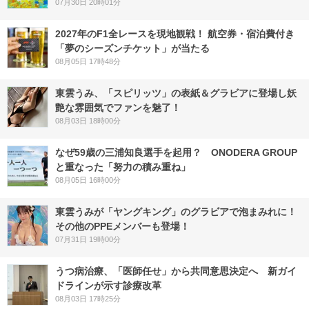
07月30日 20時01分
2027年のF1全レースを現地観戦！ 航空券・宿泊費付き
「夢のシーズンチケット」が当たる
08月05日 17時48分
東雲うみ、「スピリッツ」の表紙＆グラビアに登場し妖
艶な雰囲気でファンを魅了！
08月03日 18時00分
なぜ59歳の三浦知良選手を起用？ ONODERA GROUP
と重なった「努力の積み重ね」
08月05日 16時00分
東雲うみが「ヤングキング」のグラビアで泡まみれに！
その他のPPEメンバーも登場！
07月31日 19時00分
うつ病治療、「医師任せ」から共同意思決定へ 新ガイ
ドラインが示す診療改革
08月03日 17時25分