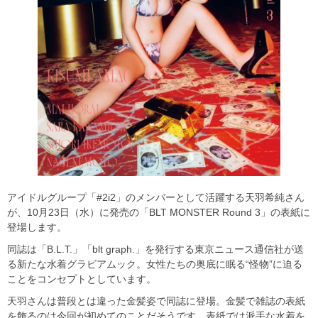
アイドルグループ「#2i2」のメンバーとして活躍する天羽希純さん
が、10月23日（水）に発売の「BLT MONSTER Round 3」の表紙に
登場します。
同誌は「B.L.T.」「blt graph.」を発行する東京ニュース通信社が送
る新たな水着グラビアムック。女性たちの奥底に眠る“怪物”に迫る
ことをコンセプトとしています。
天羽さんは普段とは違った金髪姿で同誌に登場。金髪で雑誌の表紙
を飾るのは今回が初めてのことだそうです。表紙では派手な水着を