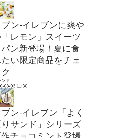
セブン‐イレブンに爽や
か「レモン」スイーツ
＆パン新登場！夏に食
べたい限定商品をチェ
ック
レンド
6-08-03 11:30
セブン‐イレブン「よく
ばりサンド」シリーズ
新作チョコミント登場