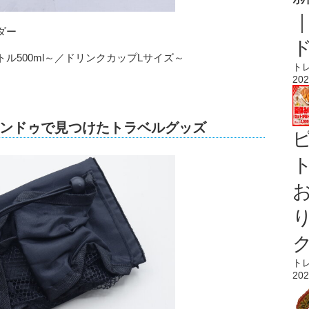
ダー
ル500ml～／ドリンクカップLサイズ～
ト
202
ンドゥで見つけたトラベルグッズ
ト
ト
202