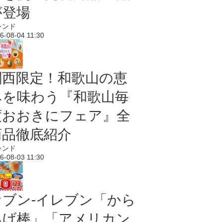
が登場
レンド
6-08-04 11:30
関西限定！和歌山の恵
みを味わう『和歌山毎
度おおきにフェア』全
商品徹底紹介
レンド
6-08-03 11:30
セブン‐イレブン「から
あげ棒」「アメリカン