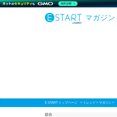
無料診断
マガジン
E START トップページ
>
トレンド
>
マガジン
総合