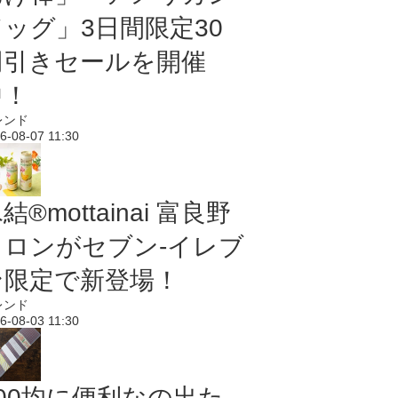
ドッグ」3日間限定30
円引きセールを開催
中！
レンド
6-08-07 11:30
結®mottainai 富良野
メロンがセブン‐イレブ
ン限定で新登場！
レンド
6-08-03 11:30
100均に便利なの出た