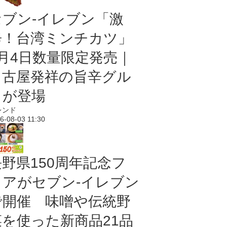
セブン-イレブン「激
辛！台湾ミンチカツ」
8月4日数量限定発売｜
名古屋発祥の旨辛グル
メが登場
レンド
6-08-03 11:30
長野県150周年記念フ
ェアがセブン-イレブン
で開催 味噌や伝統野
菜を使った新商品21品