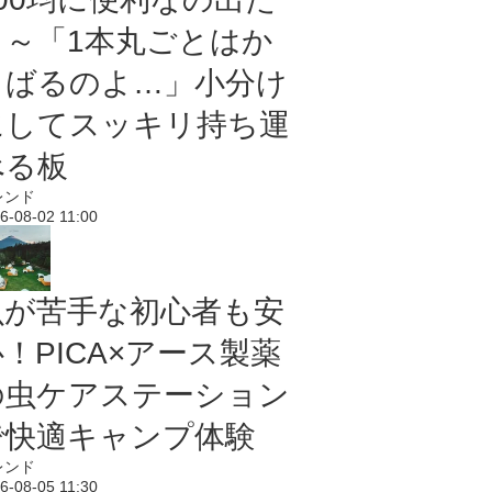
よ～「1本丸ごとはか
さばるのよ…」小分け
にしてスッキリ持ち運
べる板
レンド
6-08-02 11:00
虫が苦手な初心者も安
！PICA×アース製薬
の虫ケアステーション
で快適キャンプ体験
レンド
6-08-05 11:30