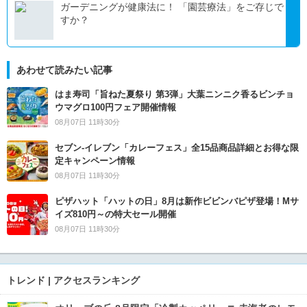
ガーデニングが健康法に！ 「園芸療法」をご存じで
すか？
あわせて読みたい記事
はま寿司「旨ねた夏祭り 第3弾」大葉ニンニク香るビンチョ
ウマグロ100円フェア開催情報
08月07日 11時30分
セブン‐イレブン「カレーフェス」全15品商品詳細とお得な限
定キャンペーン情報
08月07日 11時30分
ピザハット「ハットの日」8月は新作ビビンバピザ登場！Mサ
イズ810円～の特大セール開催
08月07日 11時30分
トレンド | アクセスランキング