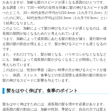
かありますが、加齢も髪のスピードが遅くなる原因のひとつです。
ある調査（※）で20～60代の女性を対象に髪の伸びるスピードを調
べたところ、20～40代女性の平均が1日0.4mm（1カ月で1.2cm）だ
ったのに対し、60代女性の平均は1日0.3mm（1カ月で0.9cm）とい
う結果になりました。
このように、加齢によって髪の伸びるスピードが遅くなるのは、成
長期の期間が短くなるためだと考えられています。
つまり、加齢によって成長期にあたる髪の割合が減り、退行期や休
止期の髪の割合が増えることで、髪が伸びるスピードも遅くなるの
です。
また、それだけでなく、髪が細くなる、ハリやコシがなくなるなど
にも、加齢によって成長期の髪が少なくなることが関係していると
考えられています。
このほかには、性別や季節（温かい時季の方が伸びるスピードが速
い）、体調、ストレス、食事などの生活習慣も成長期の髪の割合や
髪の伸びるスピードに影響を与えています。
髪をはやく伸ばす、食事のポイント
髪をはやく伸ばすためには、成長期の髪を増やす必要があります。
成長期の髪の割合には、加齢や性別、季節など、自分の力では変え