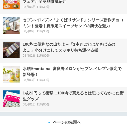
フェア』全商品徹底紹介
08月03日 11時30分
セブン‐イレブン「よくばりサンド」シリーズ新作チョコ
ミント登場｜夏限定スイーツサンドの爽快な魅力
08月06日 11時30分
100均に便利なの出たよ～「1本丸ごとはかさばるの
よ…」小分けにしてスッキリ持ち運べる板
08月02日 11時00分
氷結®mottainai 富良野メロンがセブン‐イレブン限定で
新登場！
08月03日 11時30分
1枚22円って衝撃…100均で買えるとは思ってなかった衛
生グッズ
08月01日 11時00分
ページの先頭へ