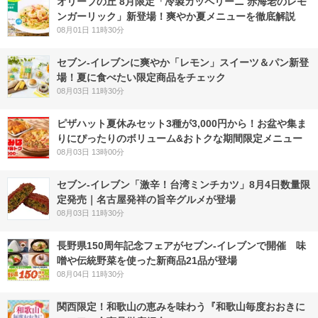
オリーブの丘 8月限定「冷製カッペリーニ 赤海老のレモ
ンガーリック」新登場！爽やか夏メニューを徹底解説
08月01日 11時30分
セブン‐イレブンに爽やか「レモン」スイーツ＆パン新登
場！夏に食べたい限定商品をチェック
08月03日 11時30分
ピザハット夏休みセット3種が3,000円から！お盆や集ま
りにぴったりのボリューム&おトクな期間限定メニュー
08月03日 13時00分
セブン-イレブン「激辛！台湾ミンチカツ」8月4日数量限
定発売｜名古屋発祥の旨辛グルメが登場
08月03日 11時30分
長野県150周年記念フェアがセブン-イレブンで開催 味
噌や伝統野菜を使った新商品21品が登場
08月04日 11時30分
関西限定！和歌山の恵みを味わう『和歌山毎度おおきに