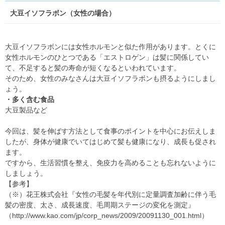
大豆イソフラボン（女性の場合）
大豆イソフラボンには女性ホルモンと似た作用があります。とくに
女性ホルモンのひとつである「エストロゲン」は髪に関係してい
て、不足すると髪の寿命が短くなるといわれています。
そのため、女性のみなさんは大豆イソフラボンも摂るようにしまし
ょう。
・多く含む食品
大豆製品など
今回は、髪を伸ばす方法として食事のポイントを中心にお伝えしま
したが、身体が健康でいてはじめて髪も健康になり、成長も促され
ます。
ですから、生活習慣を整え、免疫力を高めることも忘れないように
しましょう。
【参考】
（※）花王株式会社『女性の毛髪を年代別に定量調査加齢に伴う毛
髪の密度、太さ、成長速度、毛周期ステージの変化を測定』
（http://www.kao.com/jp/corp_news/2009/20091130_001.html）