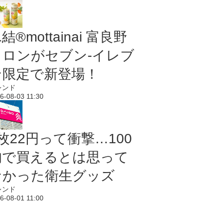
結®mottainai 富良野
メロンがセブン‐イレブ
ン限定で新登場！
レンド
6-08-03 11:30
枚22円って衝撃…100
均で買えるとは思って
なかった衛生グッズ
レンド
6-08-01 11:00