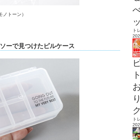
モノトーン）
ト
202
ソーで見つけたピルケース
ト
ト
202