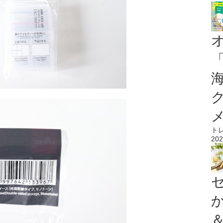
ト
202