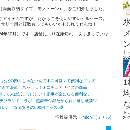
（両面収納タイプ、モノトーン）』をご紹介しました。
なアイテムですが、だからこそ使いやすいピルケース。
氷
セサリー用と複数買ってもいいかもしれませんね！
24年10月）です。店舗により在庫切れ、取り扱っていな
ト
202
1
！ただの飾りじゃないんです♡可愛くて便利なグッズ
すぎて混乱しちゃう…！ミニチュアサイズの商品
倒って人は試してほしい！家事が楽になる便利なシート
ステブランドコラボ！超豪華付録だから買い逃し厳禁♡
いたくなる驚きの500円グッズ5選
ト
情報提供元：
michill (ミチル)
202