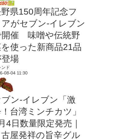
長野県150周年記念フ
ェアがセブン-イレブン
で開催 味噌や伝統野
菜を使った新商品21品
が登場
レンド
6-08-04 11:30
セブン-イレブン「激
辛！台湾ミンチカツ」
8月4日数量限定発売｜
名古屋発祥の旨辛グル