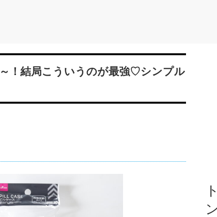
～！結局こういうのが最強♡シンプル
ト