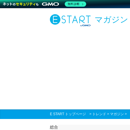
無料診断
マガジン
E START トップページ
>
トレンド
>
マガジン
総合