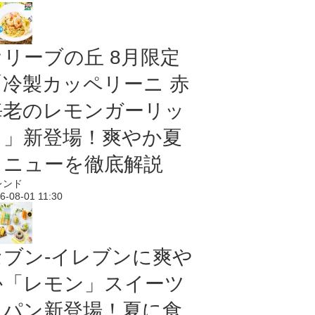
オリーブの丘 8月限定
「冷製カッペリーニ 赤
海老のレモンガーリッ
ク」新登場！爽やか夏
メニューを徹底解説
レンド
6-08-01 11:30
セブン‐イレブンに爽や
か「レモン」スイーツ
＆パン新登場！夏に食