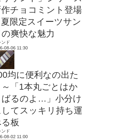
新作チョコミント登場
｜夏限定スイーツサン
ドの爽快な魅力
レンド
6-08-06 11:30
100均に便利なの出た
よ～「1本丸ごとはか
さばるのよ…」小分け
にしてスッキリ持ち運
べる板
レンド
6-08-02 11:00