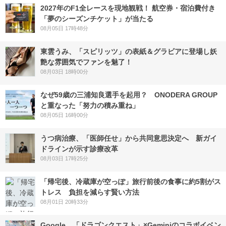
2027年のF1全レースを現地観戦！ 航空券・宿泊費付き
「夢のシーズンチケット」が当たる
08月05日 17時48分
東雲うみ、「スピリッツ」の表紙＆グラビアに登場し妖
艶な雰囲気でファンを魅了！
08月03日 18時00分
なぜ59歳の三浦知良選手を起用？ ONODERA GROUP
と重なった「努力の積み重ね」
08月05日 16時00分
うつ病治療、「医師任せ」から共同意思決定へ 新ガイ
ドラインが示す診療改革
08月03日 17時25分
「帰宅後、冷蔵庫が空っぽ」旅行前後の食事に約5割がス
トレス 負担を減らす賢い方法
08月01日 20時33分
Google、「ドラゴンクエスト」×Geminiのコラボイベン