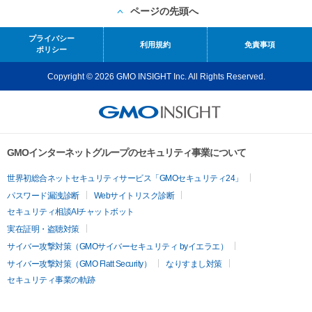
ページの先頭へ
プライバシー
利用規約
免責事項
ポリシー
Copyright © 2026 GMO INSIGHT Inc. All Rights Reserved.
GMOインターネットグループのセキュリティ事業について
世界初総合ネットセキュリティサービス「GMOセキュリティ24」
パスワード漏洩診断
Webサイトリスク診断
セキュリティ相談AIチャットボット
実在証明・盗聴対策
サイバー攻撃対策（GMOサイバーセキュリティ byイエラエ）
サイバー攻撃対策（GMO Flatt Security）
なりすまし対策
セキュリティ事業の軌跡