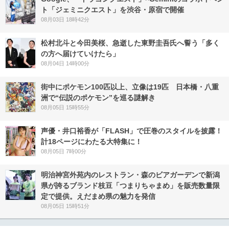
ト「ジェミニクエスト」を渋谷・原宿で開催
08月03日 18時42分
松村北斗と今田美桜、急逝した東野圭吾氏へ誓う「多く
の方へ届けていけたら」
08月04日 14時00分
街中にポケモン100匹以上、立像は19匹 日本橋・八重
洲で“伝説のポケモン”を巡る謎解き
08月05日 15時55分
声優・井口裕香が「FLASH」で圧巻のスタイルを披露！
計18ページにわたる大特集に！
08月05日 7時00分
明治神宮外苑内のレストラン・森のビアガーデンで新潟
県が誇るブランド枝豆「つまりちゃまめ」を販売数量限
定で提供。えだまめ県の魅力を発信
08月05日 15時51分