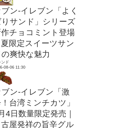
セブン‐イレブン「よく
ばりサンド」シリーズ
新作チョコミント登場
｜夏限定スイーツサン
ドの爽快な魅力
レンド
6-08-06 11:30
セブン-イレブン「激
辛！台湾ミンチカツ」
8月4日数量限定発売｜
名古屋発祥の旨辛グル