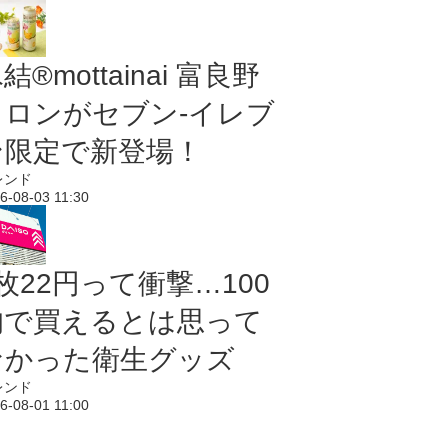
結®mottainai 富良野
メロンがセブン‐イレブ
ン限定で新登場！
レンド
6-08-03 11:30
枚22円って衝撃…100
均で買えるとは思って
なかった衛生グッズ
レンド
6-08-01 11:00