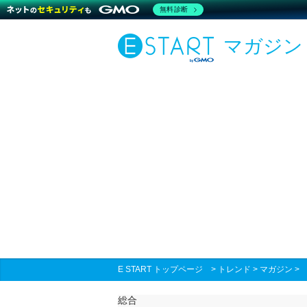
無料診断
マガジン
E START トップページ
>
トレンド
>
マガジン
総合