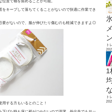
な位置で袖を留めることが可能。
置をキープして落ちてくることがないので快適に作業でき
氷
必要がないので、服が伸びたり傷むのも軽減できますよ◎
ト
202
1
ト
202
使用する方もいるとのこと！
を下げた時も床に裾がつかないので清潔。外出先でもサッ