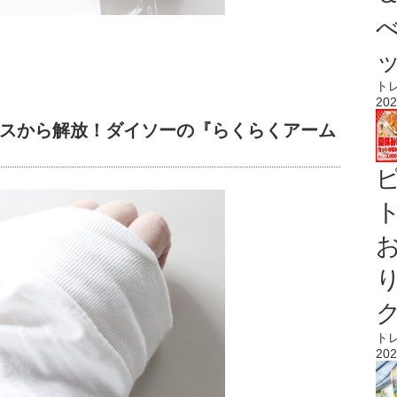
ト
202
スから解放！ダイソーの『らくらくアーム
ト
ト
202