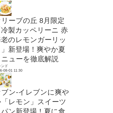
オリーブの丘 8月限定
「冷製カッペリーニ 赤
海老のレモンガーリッ
ク」新登場！爽やか夏
メニューを徹底解説
レンド
6-08-01 11:30
セブン‐イレブンに爽や
か「レモン」スイーツ
＆パン新登場！夏に食