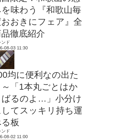
みを味わう『和歌山毎
度おおきにフェア』全
商品徹底紹介
レンド
6-08-03 11:30
100均に便利なの出た
よ～「1本丸ごとはか
さばるのよ…」小分け
にしてスッキリ持ち運
べる板
レンド
6-08-02 11:00