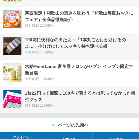
関西限定！和歌山の恵みを味わう『和歌山毎度おおきに
フェア』全商品徹底紹介
08月03日 11時30分
100均に便利なの出たよ～「1本丸ごとはかさばるの
よ…」小分けにしてスッキリ持ち運べる板
08月02日 11時00分
氷結®mottainai 富良野メロンがセブン‐イレブン限定で
新登場！
08月03日 11時30分
1枚22円って衝撃…100均で買えるとは思ってなかった衛
生グッズ
08月01日 11時00分
ページの先頭へ
プライバシー