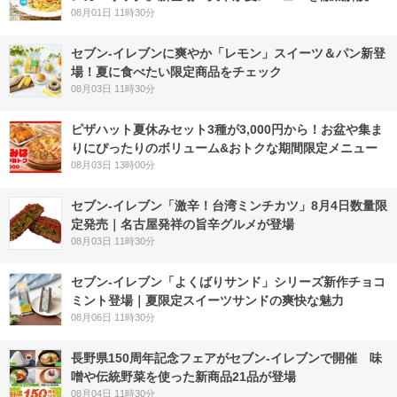
08月01日 11時30分
セブン‐イレブンに爽やか「レモン」スイーツ＆パン新登
場！夏に食べたい限定商品をチェック
08月03日 11時30分
ピザハット夏休みセット3種が3,000円から！お盆や集ま
りにぴったりのボリューム&おトクな期間限定メニュー
08月03日 13時00分
セブン-イレブン「激辛！台湾ミンチカツ」8月4日数量限
定発売｜名古屋発祥の旨辛グルメが登場
08月03日 11時30分
セブン‐イレブン「よくばりサンド」シリーズ新作チョコ
ミント登場｜夏限定スイーツサンドの爽快な魅力
08月06日 11時30分
長野県150周年記念フェアがセブン-イレブンで開催 味
噌や伝統野菜を使った新商品21品が登場
08月04日 11時30分