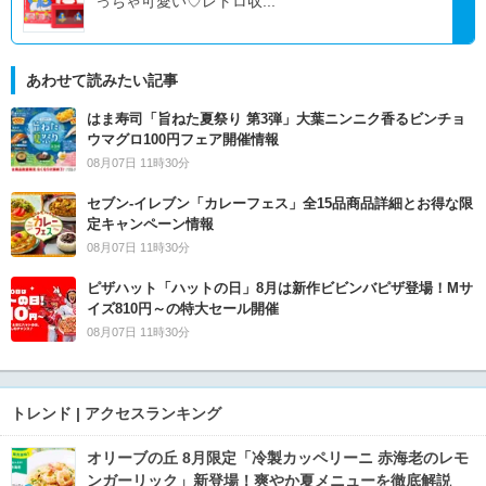
っちゃ可愛い♡レトロ収...
あわせて読みたい記事
はま寿司「旨ねた夏祭り 第3弾」大葉ニンニク香るビンチョ
ウマグロ100円フェア開催情報
08月07日 11時30分
セブン‐イレブン「カレーフェス」全15品商品詳細とお得な限
定キャンペーン情報
08月07日 11時30分
ピザハット「ハットの日」8月は新作ビビンバピザ登場！Mサ
イズ810円～の特大セール開催
08月07日 11時30分
トレンド | アクセスランキング
オリーブの丘 8月限定「冷製カッペリーニ 赤海老のレモ
ンガーリック」新登場！爽やか夏メニューを徹底解説