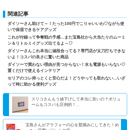
関連記事
ダイソーさん助けて～！たった100円でこりゃいいわ♡ながら使
いで保湿できるケアグッズ
これが付録って争奪戦の予感…また宝島社から大当たりのムーミ
ン＆リトルミイグッズ出てるよ～♡
ダイソーさんこれ本当に値段合ってる？専門店が太刀打ちできな
いよ！コスパの良さに驚いた商品
ダイソーで買わない理由が見つからない！水も電源もいらない♡
置くだけで使えるインテリア
セリアのコレ持っとくと安心だよ！どうやっても取れない…いざ
って時に助かる便利グッズ
スリコさんもう値下げして本当に良いの？ボリュ
ームもコスパも圧倒的！...
宝島さんがアラフォーの心を鷲掴みにしてきた！め