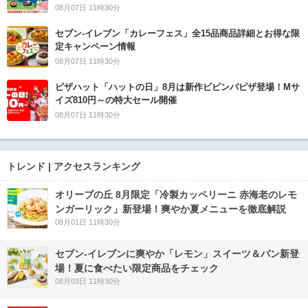
08月07日 11時30分
セブン‐イレブン「カレーフェス」全15品商品詳細とお得な限
定キャンペーン情報
08月07日 11時30分
ピザハット「ハットの日」8月は新作ビビンバピザ登場！Mサ
イズ810円～の特大セール開催
08月07日 11時30分
トレンド | アクセスランキング
オリーブの丘 8月限定「冷製カッペリーニ 赤海老のレモ
ンガーリック」新登場！爽やか夏メニューを徹底解説
08月01日 11時30分
セブン‐イレブンに爽やか「レモン」スイーツ＆パン新登
場！夏に食べたい限定商品をチェック
08月03日 11時30分