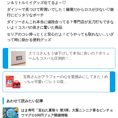
ン＆リトルミイグッズ出てるよ～♡
ダイソーで見つけて即買いでした！極薄だからロスが少ない♡旅
行にピッタリなポーチ
ダイソーさんこれ本当に値段合ってる？専門店が太刀打ちできな
いよ！コスパの良さに驚いた商品
セリアのコレ持っとくと安心だよ！どうやっても取れない…いざ
って時に助かる便利グッズ
スリコさんもう値下げして本当に良いの？ボリュ
ームもコスパも圧倒的！...
宝島さんがアラフォーの心を鷲掴みにしてきた！め
っちゃ可愛い♡レトロ収...
あわせて読みたい記事
はま寿司「旨ねた夏祭り 第3弾」大葉ニンニク香るビンチョ
ウマグロ100円フェア開催情報