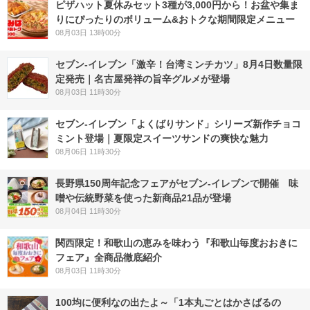
ピザハット夏休みセット3種が3,000円から！お盆や集ま
りにぴったりのボリューム&おトクな期間限定メニュー
08月03日 13時00分
セブン-イレブン「激辛！台湾ミンチカツ」8月4日数量限
定発売｜名古屋発祥の旨辛グルメが登場
08月03日 11時30分
セブン‐イレブン「よくばりサンド」シリーズ新作チョコ
ミント登場｜夏限定スイーツサンドの爽快な魅力
08月06日 11時30分
長野県150周年記念フェアがセブン-イレブンで開催 味
噌や伝統野菜を使った新商品21品が登場
08月04日 11時30分
関西限定！和歌山の恵みを味わう『和歌山毎度おおきに
フェア』全商品徹底紹介
08月03日 11時30分
100均に便利なの出たよ～「1本丸ごとはかさばるの