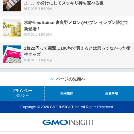
よ…」小分けにしてスッキリ持ち運べる板
08月02日 11時00分
氷結®mottainai 富良野メロンがセブン‐イレブン限定で
新登場！
08月03日 11時30分
1枚22円って衝撃…100均で買えるとは思ってなかった衛
生グッズ
08月01日 11時00分
ページの先頭へ
プライバシー
利用規約
免責事項
ポリシー
Copyright © 2026 GMO INSIGHT Inc. All Rights Reserved.