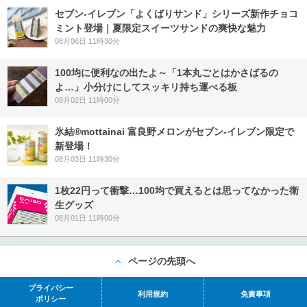
セブン‐イレブン「よくばりサンド」シリーズ新作チョコ
ミント登場｜夏限定スイーツサンドの爽快な魅力
08月06日 11時30分
100均に便利なの出たよ～「1本丸ごとはかさばるの
よ…」小分けにしてスッキリ持ち運べる板
08月02日 11時00分
氷結®mottainai 富良野メロンがセブン‐イレブン限定で
新登場！
08月03日 11時30分
1枚22円って衝撃…100均で買えるとは思ってなかった衛
生グッズ
08月01日 11時00分
ページの先頭へ
プライバシー
利用規約
免責事項
ポリシー