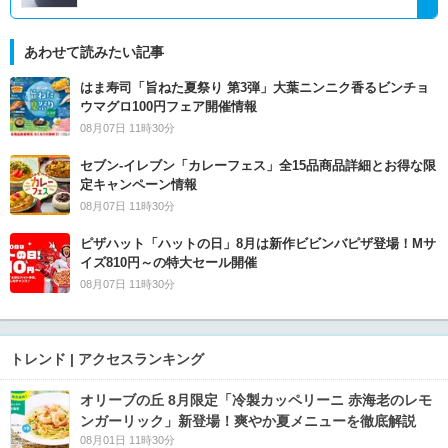
あわせて読みたい記事
はま寿司「旨ねた夏祭り 第3弾」大葉ニンニク香るビンチョ
ウマグロ100円フェア開催情報
08月07日 11時30分
セブン‐イレブン「カレーフェス」全15品商品詳細とお得な限
定キャンペーン情報
08月07日 11時30分
ピザハット「ハットの日」8月は新作ビビンバピザ登場！Mサ
イズ810円～の特大セール開催
08月07日 11時30分
トレンド | アクセスランキング
オリーブの丘 8月限定「冷製カッペリーニ 赤海老のレモ
ンガーリック」新登場！爽やか夏メニューを徹底解説
08月01日 11時30分