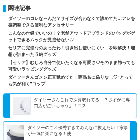
関連記事
ダイソーのコレな～んだ？サイズが合わなくて諦めてた…アレを
微調整できる便利なアクセサリー
こんなの付録でいいの！？老舗アウトドアブランドのバッグがゲ
ットできるムックが見逃せない♡
セリアに完璧なのあったわ！引き出し使いにくい…を即解決！理
想が詰まった収納グッズ
【セリア】むしろ自分で使いたくなる可愛さ♡そのまま飾っても
可愛いラッピンググッズ
ダイソーさんゴメン正直舐めてた！商品名に偽りなし♡“とって
も気が利く”コップ
ダイソーさんこれで採算取れてる…？さすがに専
門店が泣いちゃうよ！コス...
ダイソーのこれ優秀すぎてみんなに教えたい！家事
が一気に楽になる！使...