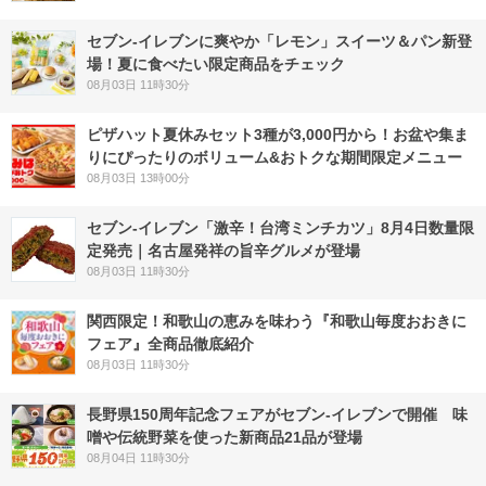
セブン‐イレブンに爽やか「レモン」スイーツ＆パン新登
場！夏に食べたい限定商品をチェック
08月03日 11時30分
ピザハット夏休みセット3種が3,000円から！お盆や集ま
りにぴったりのボリューム&おトクな期間限定メニュー
08月03日 13時00分
セブン-イレブン「激辛！台湾ミンチカツ」8月4日数量限
定発売｜名古屋発祥の旨辛グルメが登場
08月03日 11時30分
関西限定！和歌山の恵みを味わう『和歌山毎度おおきに
フェア』全商品徹底紹介
08月03日 11時30分
長野県150周年記念フェアがセブン-イレブンで開催 味
噌や伝統野菜を使った新商品21品が登場
08月04日 11時30分