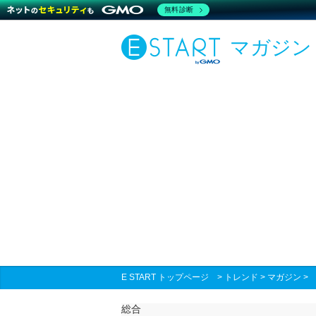
無料診断
マガジン
E START トップページ
>
トレンド
>
マガジン
総合