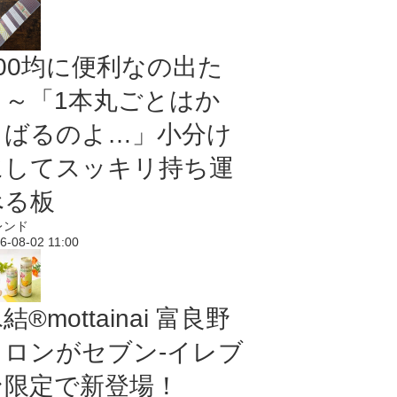
100均に便利なの出た
よ～「1本丸ごとはか
さばるのよ…」小分け
にしてスッキリ持ち運
べる板
レンド
6-08-02 11:00
結®mottainai 富良野
メロンがセブン‐イレブ
ン限定で新登場！