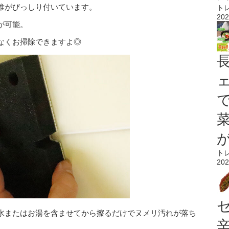
維がびっしり付いています。
ト
202
が可能。
なくお掃除できますよ◎
ト
202
水またはお湯を含ませてから擦るだけでヌメリ汚れが落ち