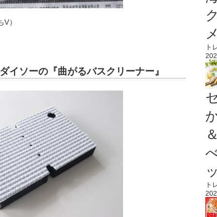
ちV）
ト
202
ダイソーの『曲がるバスクリーナー』
ト
202