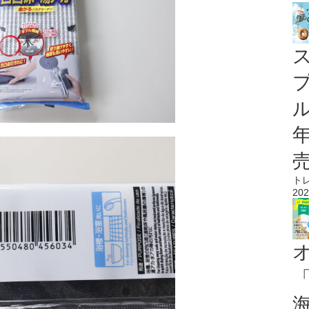
ル
ト
202