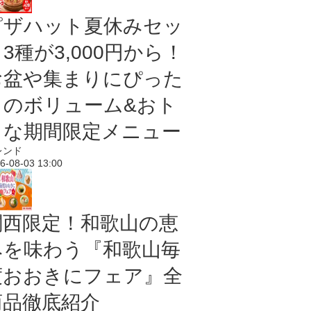
ピザハット夏休みセッ
3種が3,000円から！
お盆や集まりにぴった
りのボリューム&おト
クな期間限定メニュー
レンド
6-08-03 13:00
関西限定！和歌山の恵
みを味わう『和歌山毎
度おおきにフェア』全
商品徹底紹介