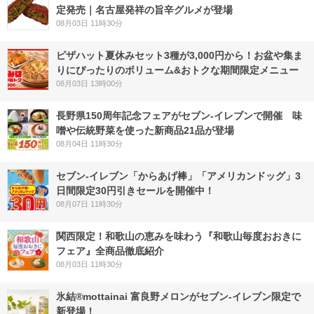
定発売｜名古屋発祥の旨辛グルメが登場
08月03日 11時30分
ピザハット夏休みセット3種が3,000円から！お盆や集ま
りにぴったりのボリューム&おトクな期間限定メニュー
08月03日 13時00分
長野県150周年記念フェアがセブン-イレブンで開催 味
噌や伝統野菜を使った新商品21品が登場
08月04日 11時30分
セブン‐イレブン「からあげ棒」「アメリカンドッグ」3
日間限定30円引きセールを開催中！
08月07日 11時30分
関西限定！和歌山の恵みを味わう『和歌山毎度おおきに
フェア』全商品徹底紹介
08月03日 11時30分
氷結®mottainai 富良野メロンがセブン‐イレブン限定で
新登場！