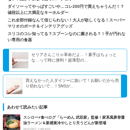
ダイソーってやっぱすごいや…コレ200円で買えちゃうんだ！？
値段以上に大満足なキーホルダー
これ全部付録なんて信じられない！大人が欲しくなる！スーパー
マリオのポーチ＆インテリアグッズ
スリコのコレ知ってる？スプーンなのに癒される？！手が汚れな
い専用の食器
セリアさんこりゃ革命だよ…！素手はちょっと
な…って時に便利！超薄型の...
買えなかった人ダイソーに急いで！お願いだから売
り切れないで…！SNSが...
あわせて読みたい記事
スシロー×食べログ「らーめん 武双家」監修！家系風豚骨醤
油ラーメン＆新感覚冷やしとり天うどんが新登場
08月09日 11時30分