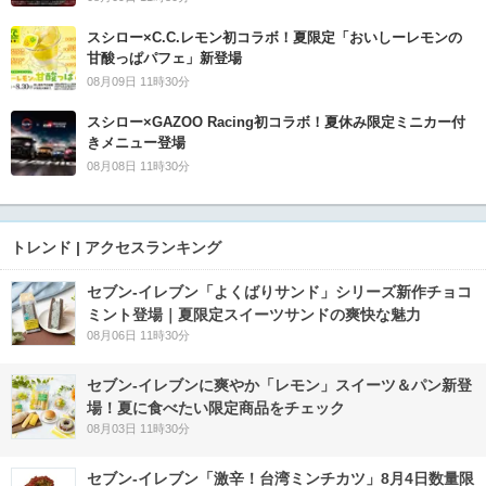
スシロー×C.C.レモン初コラボ！夏限定「おいしーレモンの
甘酸っぱパフェ」新登場
08月09日 11時30分
スシロー×GAZOO Racing初コラボ！夏休み限定ミニカー付
きメニュー登場
08月08日 11時30分
トレンド | アクセスランキング
セブン‐イレブン「よくばりサンド」シリーズ新作チョコ
ミント登場｜夏限定スイーツサンドの爽快な魅力
08月06日 11時30分
セブン‐イレブンに爽やか「レモン」スイーツ＆パン新登
場！夏に食べたい限定商品をチェック
08月03日 11時30分
セブン-イレブン「激辛！台湾ミンチカツ」8月4日数量限