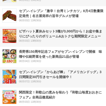
セブン-イレブン「激辛！台湾ミンチカツ」8月4日数量限
定発売｜名古屋発祥の旨辛グルメが登場
08月03日 11時30分
ピザハット夏休みセット3種が3,000円から！お盆や集ま
りにぴったりのボリューム&おトクな期間限定メニュー
08月03日 13時00分
長野県150周年記念フェアがセブン-イレブンで開催 味
噌や伝統野菜を使った新商品21品が登場
08月04日 11時30分
セブン‐イレブン「からあげ棒」「アメリカンドッグ」3
日間限定30円引きセールを開催中！
08月07日 11時30分
関西限定！和歌山の恵みを味わう『和歌山毎度おおきに
フェア』全商品徹底紹介
08月03日 11時30分