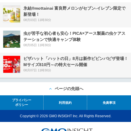
氷結®mottainai 富良野メロンがセブン‐イレブン限定で
新登場！
08月03日 11時30分
虫が苦手な初心者も安心！PICA×アース製薬の虫ケアス
テーションで快適キャンプ体験
08月05日 11時30分
ピザハット「ハットの日」8月は新作ビビンバピザ登場！
Mサイズ810円～の特大セール開催
08月07日 11時30分
ページの先頭へ
プライバシー
利用規約
免責事項
ポリシー
Copyright © 2026 GMO INSIGHT Inc. All Rights Reserved.