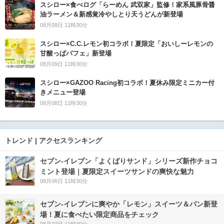
スシロー×食べログ「らーめん 武双家」監修！家系風豚骨醤
油ラーメン＆新感覚冷やしとり天うどんが新登場
08月09日 11時30分
スシロー×C.C.レモン初コラボ！夏限定「おいしーレモンの
甘酸っぱパフェ」新登場
08月09日 11時30分
スシロー×GAZOO Racing初コラボ！夏休み限定ミニカー付
きメニュー登場
08月08日 11時30分
トレンド | アクセスランキング
セブン‐イレブン「よくばりサンド」シリーズ新作チョコ
ミント登場｜夏限定スイーツサンドの爽快な魅力
08月06日 11時30分
セブン‐イレブンに爽やか「レモン」スイーツ＆パン新登
場！夏に食べたい限定商品をチェック
08月03日 11時30分