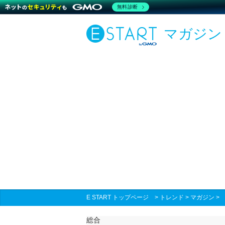
無料診断
マガジン
E START トップページ
>
トレンド
>
マガジン
総合