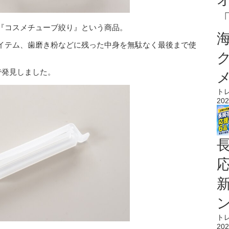
『コスメチューブ絞り』という商品。
イテム、歯磨き粉などに残った中身を無駄なく最後まで使
で発見しました。
ト
202
ト
202