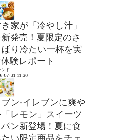
すき家が「冷やし汁」
を新発売！夏限定のさ
っぱり冷たい一杯を実
食体験レポート
レンド
6-07-31 11:30
セブン‐イレブンに爽や
か「レモン」スイーツ
＆パン新登場！夏に食
べたい限定商品をチェ