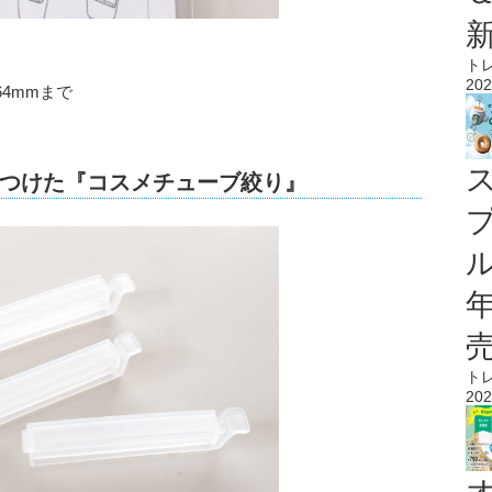
ト
202
4mmまで
つけた『コスメチューブ絞り』
ル
ト
202