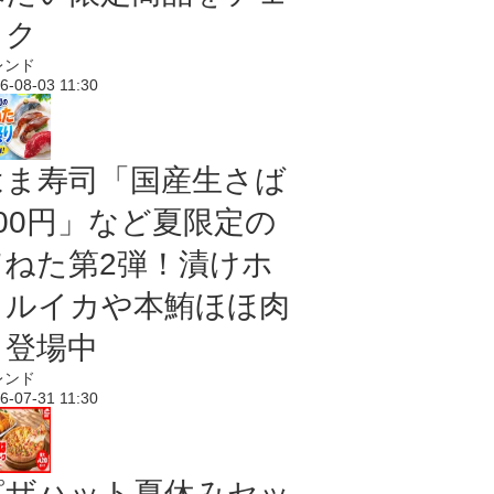
ック
レンド
6-08-03 11:30
はま寿司「国産生さば
100円」など夏限定の
旨ねた第2弾！漬けホ
タルイカや本鮪ほほ肉
も登場中
レンド
6-07-31 11:30
ピザハット夏休みセッ