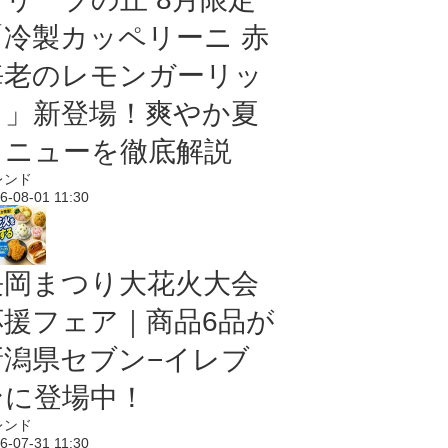
「冷製カッペリーニ 赤
海老のレモンガーリッ
ク」新登場！爽やか夏
メニューを徹底解説
レンド
6-08-01 11:30
長岡まつり大花火大会
応援フェア｜商品6品が
新潟県セブン−イレブ
ンに登場中！
レンド
6-07-31 11:30