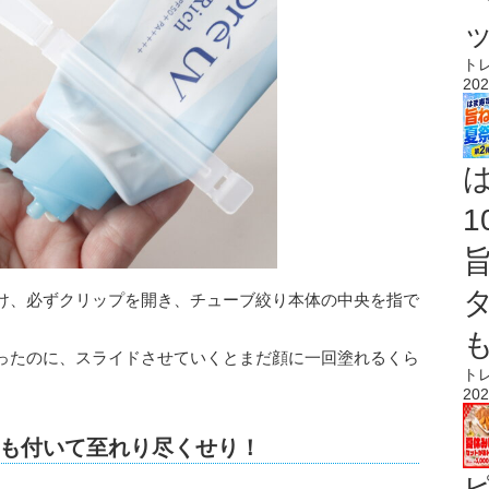
ト
202
け、必ずクリップを開き、チューブ絞り本体の中央を指で
ったのに、スライドさせていくとまだ顔に一回塗れるくら
ト
202
も付いて至れり尽くせり！