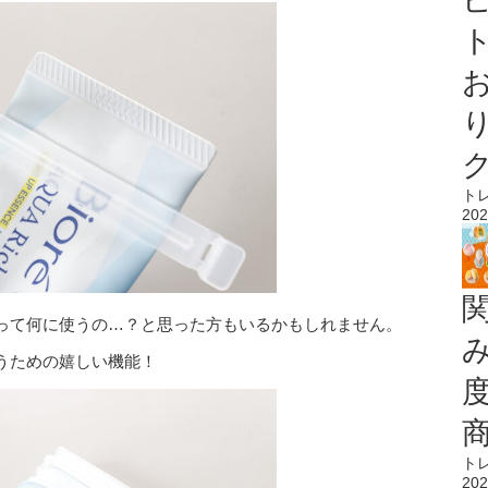
ト
ト
202
って何に使うの…？と思った方もいるかもしれません。
うための嬉しい機能！
ト
202