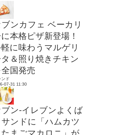
セブンカフェ ベーカリ
ーに本格ピザ新登場！
手軽に味わうマルゲリ
ータ＆照り焼きチキン
を全国発売
レンド
6-07-31 11:30
セブン‐イレブンよくば
りサンドに「ハムカツ
＆たまごマカロニ」が