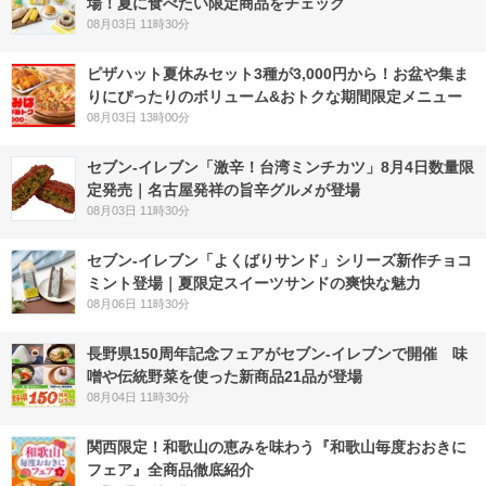
場！夏に食べたい限定商品をチェック
08月03日 11時30分
ピザハット夏休みセット3種が3,000円から！お盆や集ま
りにぴったりのボリューム&おトクな期間限定メニュー
08月03日 13時00分
セブン-イレブン「激辛！台湾ミンチカツ」8月4日数量限
定発売｜名古屋発祥の旨辛グルメが登場
08月03日 11時30分
セブン‐イレブン「よくばりサンド」シリーズ新作チョコ
ミント登場｜夏限定スイーツサンドの爽快な魅力
08月06日 11時30分
長野県150周年記念フェアがセブン-イレブンで開催 味
噌や伝統野菜を使った新商品21品が登場
08月04日 11時30分
関西限定！和歌山の恵みを味わう『和歌山毎度おおきに
フェア』全商品徹底紹介