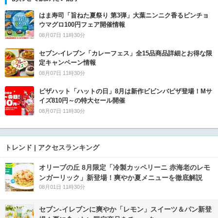
はま寿司「旨ねた夏祭り 第3弾」大葉ニンニク香るビンチョ
ウマグロ100円フェア開催情報
08月07日 11時30分
セブン‐イレブン「カレーフェス」全15品商品詳細とお得な限
定キャンペーン情報
08月07日 11時30分
ピザハット「ハットの日」8月は新作ビビンバピザ登場！Mサ
イズ810円～の特大セール開催
08月07日 11時30分
トレンド | アクセスランキング
オリーブの丘 8月限定「冷製カッペリーニ 赤海老のレモ
ンガーリック」新登場！爽やか夏メニューを徹底解説
08月01日 11時30分
セブン‐イレブンに爽やか「レモン」スイーツ＆パン新登