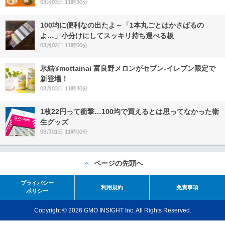
08月03日 11時30分
100均に便利なの出たよ～「1本丸ごとはかさばるの
よ…」小分けにしてスッキリ持ち運べる板
08月02日 11時00分
氷結®mottainai 富良野メロンがセブン‐イレブン限定で
新登場！
08月03日 11時30分
1枚22円って衝撃…100均で買えるとは思ってなかった衛
生グッズ
08月01日 11時00分
ページの先頭へ
プライバシー
利用規約
免責事項
ポリシー
Copyright © 2026 GMO INSIGHT Inc. All Rights Reserved.