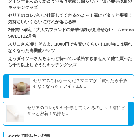
ダイソーさんありがとう♡もう収納に困らない！使い勝手抜群の
キッチングッズ
セリアのコレがいい仕事してくれるのよ～！溝にピタッと密着！
気持ちいいくらいに汚れが落ちる棒
2冊買い確定！大人気ブランドの豪華付録が見逃せない…♡otona
SWEET12月号
スリコさん凄すぎるよ…1000円でも安いくらい！100均には戻れ
なくなった高機能バケツ
えっダイソーさんちょっと待って…破格すぎません？他で買った
ら千円以上しそうなキッチングッズ
セリアのこれなーんだ？マニアが「買ったら手放
せなくなった」アイテム5...
セリアのコレがいい仕事してくれるのよ～！溝にピ
タッと密着！気持ちい...
あわせて読みたい記事