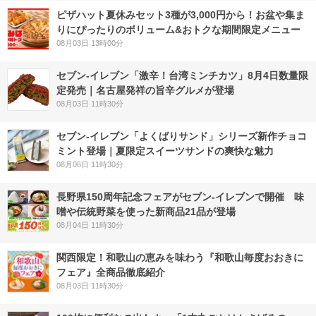
ピザハット夏休みセット3種が3,000円から！お盆や集ま
りにぴったりのボリューム&おトクな期間限定メニュー
08月03日 13時00分
セブン-イレブン「激辛！台湾ミンチカツ」8月4日数量限
定発売｜名古屋発祥の旨辛グルメが登場
08月03日 11時30分
セブン‐イレブン「よくばりサンド」シリーズ新作チョコ
ミント登場｜夏限定スイーツサンドの爽快な魅力
08月06日 11時30分
長野県150周年記念フェアがセブン-イレブンで開催 味
噌や伝統野菜を使った新商品21品が登場
08月04日 11時30分
関西限定！和歌山の恵みを味わう『和歌山毎度おおきに
フェア』全商品徹底紹介
08月03日 11時30分