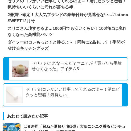
セリアのコレがいい仕事してくれるのよ～！溝にピタッと密着！
気持ちいいくらいに汚れが落ちる棒
2冊買い確定！大人気ブランドの豪華付録が見逃せない…♡otona
SWEET12月号
スリコさん凄すぎるよ…1000円でも安いくらい！100均には戻れ
なくなった高機能バケツ
ダイソーのコレもっとくと捗るよ～！同時に2品も…？！手間が
省けるキッチングッズ
セリアのこれなーんだ？マニアが「買ったら手放
せなくなった」アイテム5...
セリアのコレがいい仕事してくれるのよ～！溝にピ
タッと密着！気持ちい...
あわせて読みたい記事
はま寿司「旨ねた夏祭り 第3弾」大葉ニンニク香るビンチョ