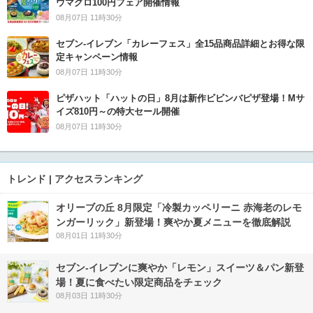
ウマグロ100円フェア開催情報
08月07日 11時30分
セブン‐イレブン「カレーフェス」全15品商品詳細とお得な限
定キャンペーン情報
08月07日 11時30分
ピザハット「ハットの日」8月は新作ビビンバピザ登場！Mサ
イズ810円～の特大セール開催
08月07日 11時30分
トレンド | アクセスランキング
オリーブの丘 8月限定「冷製カッペリーニ 赤海老のレモ
ンガーリック」新登場！爽やか夏メニューを徹底解説
08月01日 11時30分
セブン‐イレブンに爽やか「レモン」スイーツ＆パン新登
場！夏に食べたい限定商品をチェック
08月03日 11時30分