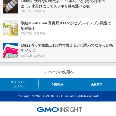
100均に便利なの出たよ～「1本丸ごとはかさばるの
よ…」小分けにしてスッキリ持ち運べる板
08月02日 11時00分
氷結®mottainai 富良野メロンがセブン‐イレブン限定で
新登場！
08月03日 11時30分
1枚22円って衝撃…100均で買えるとは思ってなかった衛
生グッズ
08月01日 11時00分
ページの先頭へ
プライバシー
利用規約
免責事項
ポリシー
Copyright © 2026 GMO INSIGHT Inc. All Rights Reserved.